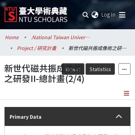
(current
Log In
Communities & Collections
Home
.National Taiwan University / 國立臺灣大學
Project / 研究計畫
新世代磁共振成像術之研發II-總計畫(2/4)
Research Outputs
新世代磁共振成像術
Fundings & Projects
Export
Statistics
之研發II-總計畫(2/4)
Researchers
Organizations
Details
Statistics
Primary Data