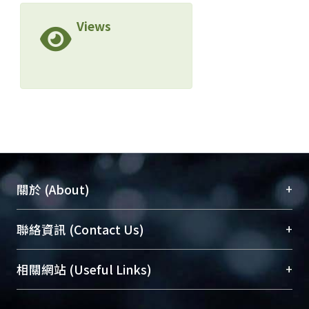
Views
+
關於 (About)
臺大位居世界頂尖大學之列，為永久珍藏及向國際
+
聯絡資訊 (Contact Us)
展現本校豐碩的研究成果及學術能量，圖書館整合
機構典藏（NTUR）與學術庫（AH）不同功能平
總館學科館員
(Main Library)
+
相關網站 (Useful Links)
台，成為臺大學術典藏NTU scholars。期能整合研
醫學圖書館學科館員
(Medical Library)
究能量、促進交流合作、保存學術產出、推廣研究
社會科學院辜振甫紀念圖書館學科館員
(Social