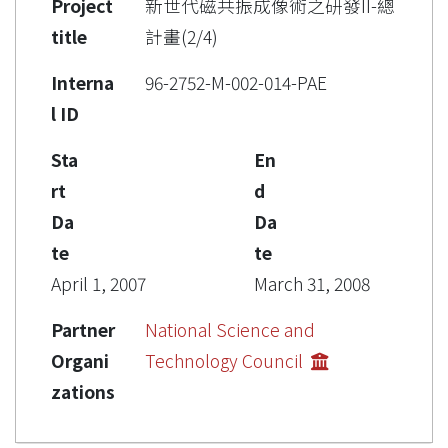
Project
新世代磁共振成像術之研發II-總
title
計畫(2/4)
Interna
96-2752-M-002-014-PAE
l ID
Sta
En
rt
d
Da
Da
te
te
April 1, 2007
March 31, 2008
Partner
National Science and
Organi
Technology Council
zations