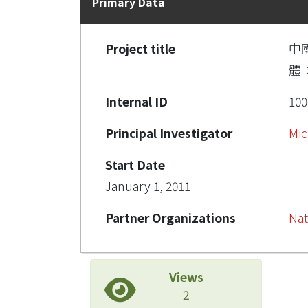
Primary Data
Project title
中
體
Internal ID
100
Principal Investigator
Mic
Start Date
January 1, 2011
Partner Organizations
Nat
Views
2