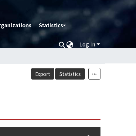
rganizations
Statistics
Log In
Export
Statistics