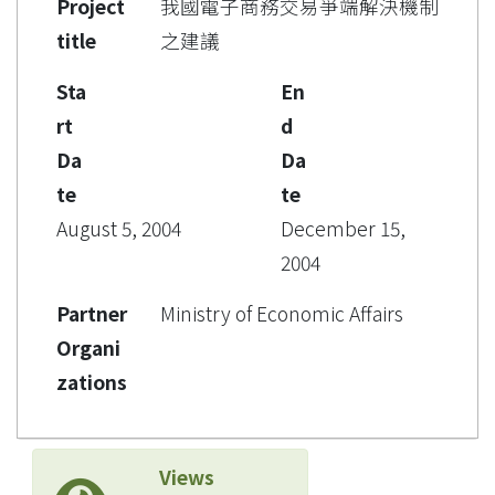
Project
我國電子商務交易爭端解決機制
title
之建議
Sta
En
rt
d
Da
Da
te
te
August 5, 2004
December 15,
2004
Partner
Ministry of Economic Affairs
Organi
zations
Views