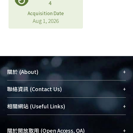
4
Acquisition Date
Aug 1, 2026
+
關於 (About)
臺大位居世界頂尖大學之列，為永久珍藏及向國際
+
聯絡資訊 (Contact Us)
展現本校豐碩的研究成果及學術能量，圖書館整合
機構典藏（NTUR）與學術庫（AH）不同功能平
總館學科館員
(Main Library)
+
相關網站 (Useful Links)
台，成為臺大學術典藏NTU scholars。期能整合研
醫學圖書館學科館員
(Medical Library)
究能量、促進交流合作、保存學術產出、推廣研究
社會科學院辜振甫紀念圖書館學科館員
(Social
成果。
Sciences Library)
+
關於開放取用 (Open Access, OA)