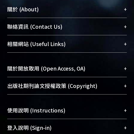
+
關於 (About)
臺大位居世界頂尖大學之列，為永久珍藏及向國際
+
聯絡資訊 (Contact Us)
展現本校豐碩的研究成果及學術能量，圖書館整合
機構典藏（NTUR）與學術庫（AH）不同功能平
總館學科館員
(Main Library)
+
相關網站 (Useful Links)
台，成為臺大學術典藏NTU scholars。期能整合研
醫學圖書館學科館員
(Medical Library)
究能量、促進交流合作、保存學術產出、推廣研究
社會科學院辜振甫紀念圖書館學科館員
(Social
成果。
Sciences Library)
+
關於開放取用 (Open Access, OA)
To permanently archive and promote researcher
profiles and scholarly works, Library integrates the
開放取用是從使用者角度提升資訊取用性的社會運
+
出版社期刊論文授權政策 (Copyright)
services of “NTU Repository” with “Academic
動，應用在學術研究上是透過將研究著作公開供使
Hub” to form NTU Scholars.
用者自由取閱，以促進學術傳播及因應期刊訂購費
請確認所上傳的全文是原創的內容，若該文件包
用逐年攀升。同時可加速研究發展、提升研究影響
+
使用說明 (Instructions)
含部分內容的版權非匯入者所有，或由第三方贊
力，NTU Scholars即為本校的開放取用典藏（OA
助與合作完成，請確認該版權所有者及第三方同
Archive）平台。
（點選深入了解OA）
意提供此授權。
網站簡介
(Quickstart Guide)
+
登入說明 (Sign-in)
Please represent that the submission is your