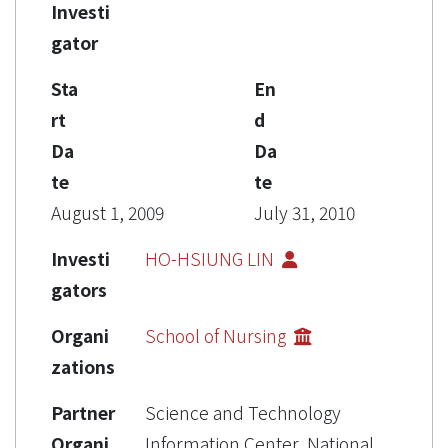
Investi
gator
Sta
En
rt
d
Da
Da
te
te
August 1, 2009
July 31, 2010
Investi
HO-HSIUNG LIN
gators
Organi
School of Nursing
zations
Partner
Science and Technology
Organi
Information Center, National