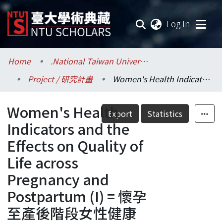
(current
Log In
Communities & Collections
Home
.National Taiwan University / 國立臺灣大學
Project / 研究計畫
Women's Health Indicators and the Effects on Quality of Life across Pregnancy and Postpartum (I) = 懷孕至產後階段女性健康指標及其對生活品質的影響 (I)
Research Outputs
Women's Health
Fundings & Projects
Export
Statistics
Indicators and the
Researchers
Effects on Quality of
Life across
Organizations
Pregnancy and
Statistics
Postpartum (I) = 懷孕
至產後階段女性健康