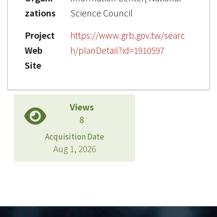
zations
Science Council
Project
https://www.grb.gov.tw/searc
Web
h/planDetail?id=1910597
Site
Views
8
Acquisition Date
Aug 1, 2026