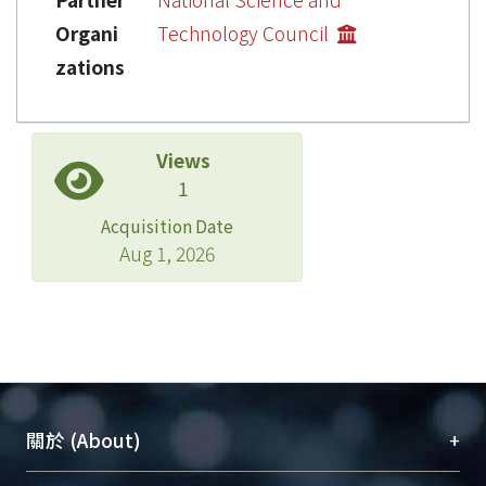
Organi
Technology Council
zations
Views
1
Acquisition Date
Aug 1, 2026
+
關於 (About)