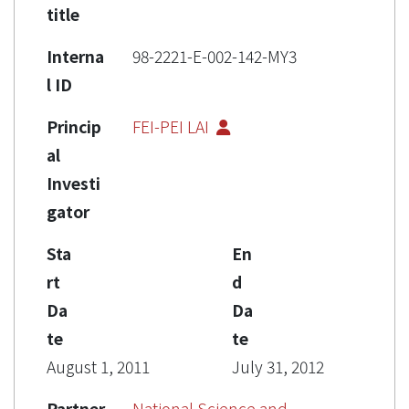
title
Interna
98-2221-E-002-142-MY3
l ID
Princip
FEI-PEI LAI
al
Investi
gator
Sta
En
rt
d
Da
Da
te
te
August 1, 2011
July 31, 2012
Partner
National Science and