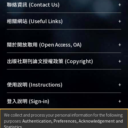
臺大位居世界頂尖大學之列，為永久珍藏及向國際
+
聯絡資訊 (Contact Us)
展現本校豐碩的研究成果及學術能量，圖書館整合
機構典藏（NTUR）與學術庫（AH）不同功能平
總館學科館員
(Main Library)
+
相關網站 (Useful Links)
台，成為臺大學術典藏NTU scholars。期能整合研
醫學圖書館學科館員
(Medical Library)
究能量、促進交流合作、保存學術產出、推廣研究
社會科學院辜振甫紀念圖書館學科館員
(Social
成果。
Sciences Library)
+
關於開放取用 (Open Access, OA)
To permanently archive and promote researcher
profiles and scholarly works, Library integrates the
開放取用是從使用者角度提升資訊取用性的社會運
+
出版社期刊論文授權政策 (Copyright)
services of “NTU Repository” with “Academic
動，應用在學術研究上是透過將研究著作公開供使
Hub” to form NTU Scholars.
用者自由取閱，以促進學術傳播及因應期刊訂購費
請確認所上傳的全文是原創的內容，若該文件包
用逐年攀升。同時可加速研究發展、提升研究影響
+
使用說明 (Instructions)
含部分內容的版權非匯入者所有，或由第三方贊
力，NTU Scholars即為本校的開放取用典藏（OA
助與合作完成，請確認該版權所有者及第三方同
Archive）平台。
（點選深入了解OA）
意提供此授權。
網站簡介
(Quickstart Guide)
+
登入說明 (Sign-in)
Please represent that the submission is your
使用手冊
(Instruction Manual)
original work, and that you have the right to
We collect and process your personal information for the following
線上預約服務
(Booking Service)
方案一：
臺灣大學計算機中心帳號登入
+
匯入著作 (Submission)
purposes:
Authentication, Preferences, Acknowledgement and
grant the rights to upload.
(With C&INC Email Account)
Statistics
.