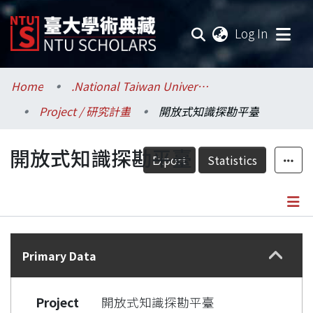
(current
Log In
Communities & Collections
Home
.National Taiwan University / 國立臺灣大學
Project / 研究計畫
開放式知識探勘平臺
Research Outputs
開放式知識探勘平臺
Fundings & Projects
Export
Statistics
Researchers
Organizations
Details
Statistics
Primary Data
Project
開放式知識探勘平臺