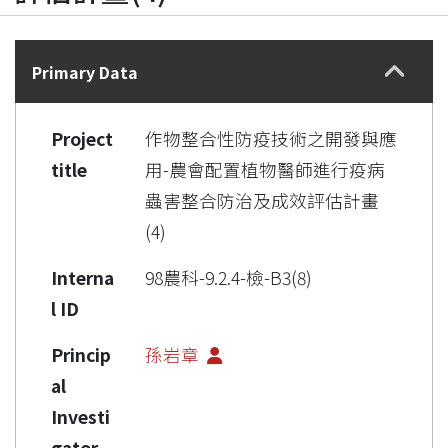
Details
Primary Data
Project
作物整合性防疫技術之開發與應
title
用-農會配置植物醫師進行疫病
蟲害整合防治及成效評估計畫
(4)
Interna
98農科-9.2.4-檢-B3(8)
l ID
Princip
孫岩章
al
Investi
gator