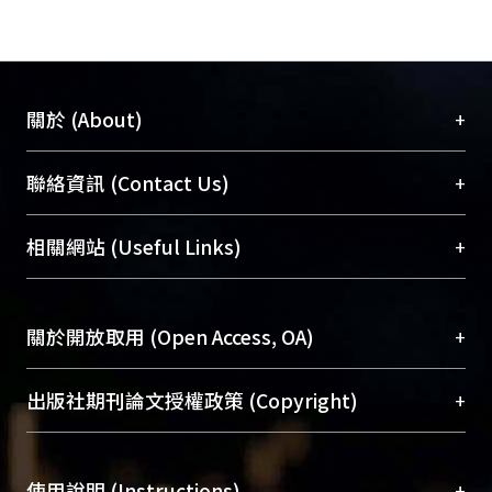
+
關於 (About)
臺大位居世界頂尖大學之列，為永久珍藏及向國際
+
聯絡資訊 (Contact Us)
展現本校豐碩的研究成果及學術能量，圖書館整合
機構典藏（NTUR）與學術庫（AH）不同功能平
總館學科館員
(Main Library)
+
相關網站 (Useful Links)
台，成為臺大學術典藏NTU scholars。期能整合研
醫學圖書館學科館員
(Medical Library)
究能量、促進交流合作、保存學術產出、推廣研究
社會科學院辜振甫紀念圖書館學科館員
(Social
成果。
Sciences Library)
+
關於開放取用 (Open Access, OA)
To permanently archive and promote researcher
profiles and scholarly works, Library integrates the
開放取用是從使用者角度提升資訊取用性的社會運
+
出版社期刊論文授權政策 (Copyright)
services of “NTU Repository” with “Academic
動，應用在學術研究上是透過將研究著作公開供使
Hub” to form NTU Scholars.
用者自由取閱，以促進學術傳播及因應期刊訂購費
請確認所上傳的全文是原創的內容，若該文件包
用逐年攀升。同時可加速研究發展、提升研究影響
+
使用說明 (Instructions)
含部分內容的版權非匯入者所有，或由第三方贊