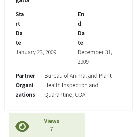
Sta
En
rt
d
Da
Da
te
te
January 23, 2009
December 31,
2009
Partner
Bureau of Animal and Plant
Organi
Health Inspection and
zations
Quarantine, COA
Views
7