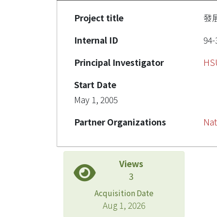
Project title
發
Internal ID
94-
Principal Investigator
HS
Start Date
May 1, 2005
Partner Organizations
Nat
Views
3
Acquisition Date
Aug 1, 2026