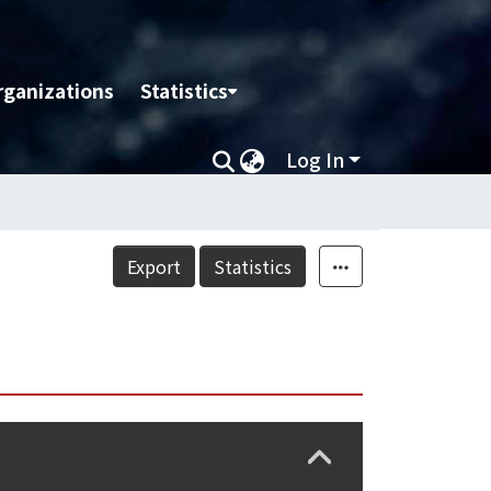
rganizations
Statistics
Log In
Export
Statistics