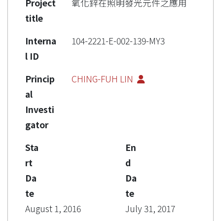
Project
氧化鋅在照明發光元件之應用
title
Interna
104-2221-E-002-139-MY3
l ID
Princip
CHING-FUH LIN
al
Investi
gator
Sta
En
rt
d
Da
Da
te
te
August 1, 2016
July 31, 2017