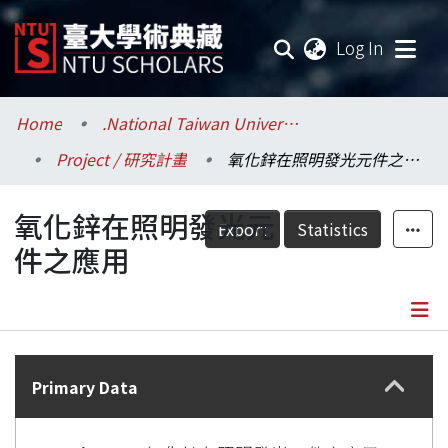
(current
Log In
Communities & Collections
Home
.National Taiwan University / 國立臺灣大學
Project / 研究計畫
氧化鋅在照明發光元件之應用
Research Outputs
氧化鋅在照明發光元
Fundings & Projects
Export
Statistics
件之應用
Researchers
Organizations
Details
Statistics
Primary Data