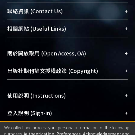
臺大位居世界頂尖大學之列，為永久珍藏及向國際
+
聯絡資訊 (Contact Us)
展現本校豐碩的研究成果及學術能量，圖書館整合
機構典藏（NTUR）與學術庫（AH）不同功能平
總館學科館員
(Main Library)
+
相關網站 (Useful Links)
台，成為臺大學術典藏NTU scholars。期能整合研
醫學圖書館學科館員
(Medical Library)
究能量、促進交流合作、保存學術產出、推廣研究
社會科學院辜振甫紀念圖書館學科館員
(Social
成果。
Sciences Library)
+
關於開放取用 (Open Access, OA)
To permanently archive and promote researcher
profiles and scholarly works, Library integrates the
開放取用是從使用者角度提升資訊取用性的社會運
+
出版社期刊論文授權政策 (Copyright)
services of “NTU Repository” with “Academic
動，應用在學術研究上是透過將研究著作公開供使
Hub” to form NTU Scholars.
用者自由取閱，以促進學術傳播及因應期刊訂購費
請確認所上傳的全文是原創的內容，若該文件包
用逐年攀升。同時可加速研究發展、提升研究影響
+
使用說明 (Instructions)
含部分內容的版權非匯入者所有，或由第三方贊
力，NTU Scholars即為本校的開放取用典藏（OA
助與合作完成，請確認該版權所有者及第三方同
Archive）平台。
（點選深入了解OA）
意提供此授權。
網站簡介
(Quickstart Guide)
+
登入說明 (Sign-in)
Please represent that the submission is your
使用手冊
(Instruction Manual)
original work, and that you have the right to
We collect and process your personal information for the following
線上預約服務
(Booking Service)
方案一：
臺灣大學計算機中心帳號登入
+
匯入著作 (Submission)
purposes:
Authentication, Preferences, Acknowledgement and
grant the rights to upload.