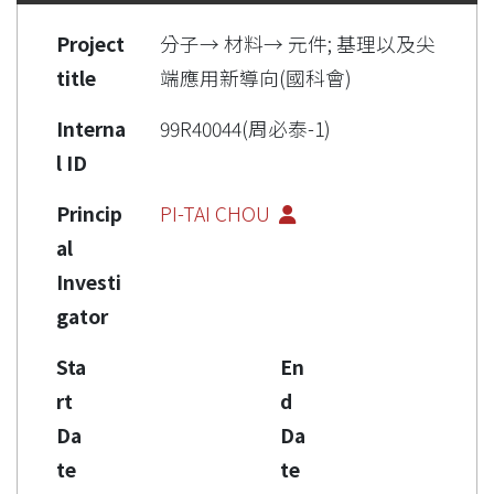
Project
分子→ 材料→ 元件; 基理以及尖
title
端應用新導向(國科會)
Interna
99R40044(周必泰-1)
l ID
Princip
PI-TAI CHOU
al
Investi
gator
Sta
En
rt
d
Da
Da
te
te