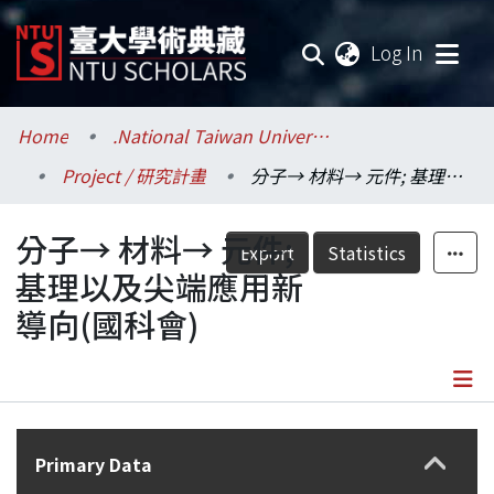
(current
Log In
Communities & Collections
Home
.National Taiwan University / 國立臺灣大學
Project / 研究計畫
分子→ 材料→ 元件; 基理以及尖端應用新導向(國科會)
Research Outputs
分子→ 材料→ 元件;
Fundings & Projects
Export
Statistics
基理以及尖端應用新
Researchers
導向(國科會)
Organizations
Statistics
Details
Primary Data