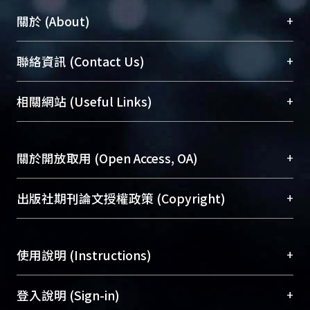
+
關於 (About)
臺大位居世界頂尖大學之列，為永久珍藏及向國際
+
聯絡資訊 (Contact Us)
展現本校豐碩的研究成果及學術能量，圖書館整合
機構典藏（NTUR）與學術庫（AH）不同功能平
總館學科館員
(Main Library)
+
相關網站 (Useful Links)
台，成為臺大學術典藏NTU scholars。期能整合研
醫學圖書館學科館員
(Medical Library)
究能量、促進交流合作、保存學術產出、推廣研究
社會科學院辜振甫紀念圖書館學科館員
(Social
成果。
Sciences Library)
+
關於開放取用 (Open Access, OA)
To permanently archive and promote researcher
profiles and scholarly works, Library integrates the
開放取用是從使用者角度提升資訊取用性的社會運
+
出版社期刊論文授權政策 (Copyright)
services of “NTU Repository” with “Academic
動，應用在學術研究上是透過將研究著作公開供使
Hub” to form NTU Scholars.
用者自由取閱，以促進學術傳播及因應期刊訂購費
請確認所上傳的全文是原創的內容，若該文件包
用逐年攀升。同時可加速研究發展、提升研究影響
+
使用說明 (Instructions)
含部分內容的版權非匯入者所有，或由第三方贊
力，NTU Scholars即為本校的開放取用典藏（OA
助與合作完成，請確認該版權所有者及第三方同
Archive）平台。
（點選深入了解OA）
意提供此授權。
網站簡介
(Quickstart Guide)
+
登入說明 (Sign-in)
Please represent that the submission is your