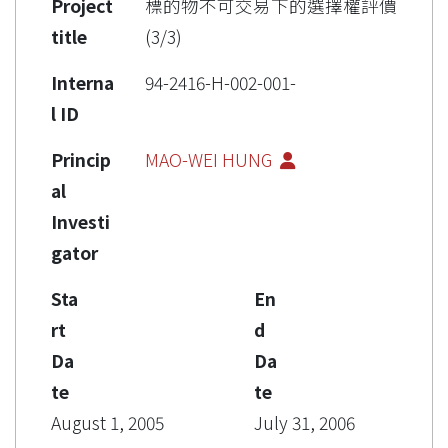
Project
標的物不可交易下的選擇權評價
title
(3/3)
Interna
94-2416-H-002-001-
l ID
Princip
MAO-WEI HUNG
al
Investi
gator
Sta
En
rt
d
Da
Da
te
te
August 1, 2005
July 31, 2006