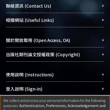
臺大位居世界頂尖大學之列，為永久珍藏及向國際
+
聯絡資訊 (Contact Us)
展現本校豐碩的研究成果及學術能量，圖書館整合
機構典藏（NTUR）與學術庫（AH）不同功能平
總館學科館員
(Main Library)
+
相關網站 (Useful Links)
台，成為臺大學術典藏NTU scholars。期能整合研
醫學圖書館學科館員
(Medical Library)
究能量、促進交流合作、保存學術產出、推廣研究
社會科學院辜振甫紀念圖書館學科館員
(Social
成果。
Sciences Library)
+
關於開放取用 (Open Access, OA)
To permanently archive and promote researcher
profiles and scholarly works, Library integrates the
開放取用是從使用者角度提升資訊取用性的社會運
+
出版社期刊論文授權政策 (Copyright)
services of “NTU Repository” with “Academic
動，應用在學術研究上是透過將研究著作公開供使
Hub” to form NTU Scholars.
用者自由取閱，以促進學術傳播及因應期刊訂購費
請確認所上傳的全文是原創的內容，若該文件包
用逐年攀升。同時可加速研究發展、提升研究影響
+
使用說明 (Instructions)
含部分內容的版權非匯入者所有，或由第三方贊
力，NTU Scholars即為本校的開放取用典藏（OA
助與合作完成，請確認該版權所有者及第三方同
Archive）平台。
（點選深入了解OA）
意提供此授權。
網站簡介
(Quickstart Guide)
+
登入說明 (Sign-in)
Please represent that the submission is your
使用手冊
(Instruction Manual)
original work, and that you have the right to
We collect and process your personal information for the following
線上預約服務
(Booking Service)
方案一：
臺灣大學計算機中心帳號登入
+
匯入著作 (Submission)
purposes:
Authentication, Preferences, Acknowledgement and
grant the rights to upload.
(With C&INC Email Account)