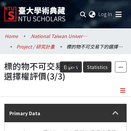
(current
Log In
Communities & Collections
Home
.National Taiwan University / 國立臺灣大學
Project / 研究計畫
標的物不可交易下的選擇權評價(3/3)
Research Outputs
標的物不可交易下的
Fundings & Projects
Export
Statistics
選擇權評價(3/3)
Researchers
Organizations
Details
Statistics
Primary Data