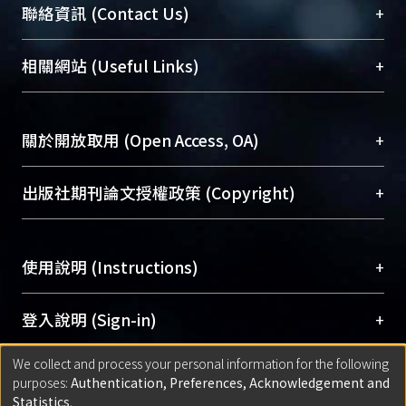
臺大位居世界頂尖大學之列，為永久珍藏及向國際
+
聯絡資訊 (Contact Us)
展現本校豐碩的研究成果及學術能量，圖書館整合
機構典藏（NTUR）與學術庫（AH）不同功能平
總館學科館員
(Main Library)
+
相關網站 (Useful Links)
台，成為臺大學術典藏NTU scholars。期能整合研
醫學圖書館學科館員
(Medical Library)
究能量、促進交流合作、保存學術產出、推廣研究
社會科學院辜振甫紀念圖書館學科館員
(Social
成果。
Sciences Library)
+
關於開放取用 (Open Access, OA)
To permanently archive and promote researcher
profiles and scholarly works, Library integrates the
開放取用是從使用者角度提升資訊取用性的社會運
+
出版社期刊論文授權政策 (Copyright)
services of “NTU Repository” with “Academic
動，應用在學術研究上是透過將研究著作公開供使
Hub” to form NTU Scholars.
用者自由取閱，以促進學術傳播及因應期刊訂購費
請確認所上傳的全文是原創的內容，若該文件包
用逐年攀升。同時可加速研究發展、提升研究影響
+
使用說明 (Instructions)
含部分內容的版權非匯入者所有，或由第三方贊
力，NTU Scholars即為本校的開放取用典藏（OA
助與合作完成，請確認該版權所有者及第三方同
Archive）平台。
（點選深入了解OA）
意提供此授權。
網站簡介
(Quickstart Guide)
+
登入說明 (Sign-in)
Please represent that the submission is your
使用手冊
(Instruction Manual)
original work, and that you have the right to
We collect and process your personal information for the following
線上預約服務
(Booking Service)
方案一：
臺灣大學計算機中心帳號登入
+
匯入著作 (Submission)
purposes:
Authentication, Preferences, Acknowledgement and
grant the rights to upload.
(With C&INC Email Account)
Statistics
.