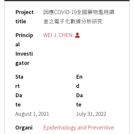
Project
因應COVID-19全國藥物濫用調
title
查之電子化數據分析研究
Princip
WEI J. CHEN
al
Investi
gator
Sta
En
rt
d
Da
Da
te
te
August 1, 2021
July 31, 2022
Organi
Epidemiology and Preventive