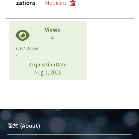
zations
Medicine
Views
4
Last Week
1
Acquisition Date
Aug 1, 2026
+
關於 (About)