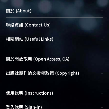
+
關於 (About)
臺大位居世界頂尖大學之列，為永久珍藏及向國際
+
聯絡資訊 (Contact Us)
展現本校豐碩的研究成果及學術能量，圖書館整合
機構典藏（NTUR）與學術庫（AH）不同功能平
總館學科館員
(Main Library)
+
相關網站 (Useful Links)
台，成為臺大學術典藏NTU scholars。期能整合研
醫學圖書館學科館員
(Medical Library)
究能量、促進交流合作、保存學術產出、推廣研究
社會科學院辜振甫紀念圖書館學科館員
(Social
成果。
Sciences Library)
+
關於開放取用 (Open Access, OA)
To permanently archive and promote researcher
profiles and scholarly works, Library integrates the
開放取用是從使用者角度提升資訊取用性的社會運
+
出版社期刊論文授權政策 (Copyright)
services of “NTU Repository” with “Academic
動，應用在學術研究上是透過將研究著作公開供使
Hub” to form NTU Scholars.
用者自由取閱，以促進學術傳播及因應期刊訂購費
請確認所上傳的全文是原創的內容，若該文件包
用逐年攀升。同時可加速研究發展、提升研究影響
+
使用說明 (Instructions)
含部分內容的版權非匯入者所有，或由第三方贊
力，NTU Scholars即為本校的開放取用典藏（OA
助與合作完成，請確認該版權所有者及第三方同
Archive）平台。
（點選深入了解OA）
意提供此授權。
網站簡介
(Quickstart Guide)
+
登入說明 (Sign-in)