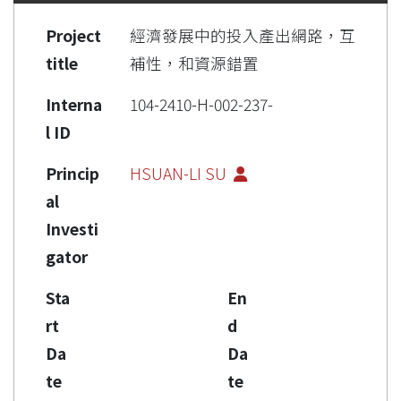
Project
經濟發展中的投入產出網路，互
title
補性，和資源錯置
Interna
104-2410-H-002-237-
l ID
Princip
HSUAN-LI SU
al
Investi
gator
Sta
En
rt
d
Da
Da
te
te