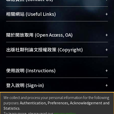
展現本校豐碩的研究成果及學術能量，圖書館整合
機構典藏（NTUR）與學術庫（AH）不同功能平
總館學科館員
(Main Library)
+
相關網站 (Useful Links)
台，成為臺大學術典藏NTU scholars。期能整合研
醫學圖書館學科館員
(Medical Library)
究能量、促進交流合作、保存學術產出、推廣研究
社會科學院辜振甫紀念圖書館學科館員
(Social
成果。
Sciences Library)
+
關於開放取用 (Open Access, OA)
To permanently archive and promote researcher
profiles and scholarly works, Library integrates the
開放取用是從使用者角度提升資訊取用性的社會運
+
出版社期刊論文授權政策 (Copyright)
services of “NTU Repository” with “Academic
動，應用在學術研究上是透過將研究著作公開供使
Hub” to form NTU Scholars.
用者自由取閱，以促進學術傳播及因應期刊訂購費
請確認所上傳的全文是原創的內容，若該文件包
用逐年攀升。同時可加速研究發展、提升研究影響
+
使用說明 (Instructions)
含部分內容的版權非匯入者所有，或由第三方贊
力，NTU Scholars即為本校的開放取用典藏（OA
助與合作完成，請確認該版權所有者及第三方同
Archive）平台。
（點選深入了解OA）
意提供此授權。
網站簡介
(Quickstart Guide)
+
登入說明 (Sign-in)
Please represent that the submission is your
使用手冊
(Instruction Manual)
original work, and that you have the right to
We collect and process your personal information for the following
線上預約服務
(Booking Service)
方案一：
臺灣大學計算機中心帳號登入
+
匯入著作 (Submission)
purposes:
Authentication, Preferences, Acknowledgement and
grant the rights to upload.
(With C&INC Email Account)
Statistics
.
方案二：
ORCID帳號登入
(With ORCID)
To learn more, please read our
privacy policy
.