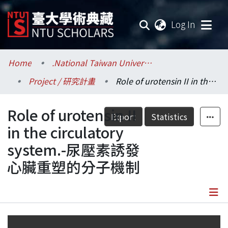
(current
Log In
Communities & Collections
Home
.National Taiwan University / 國立臺灣大學
Project / 研究計畫
Role of urotensin II in the circulatory system.-尿壓素誘發心臟重塑的分子機制
Research Outputs
Role of urotensin II
Fundings & Projects
Export
Statistics
in the circulatory
Researchers
system.-尿壓素誘發
心臟重塑的分子機制
Organizations
Statistics
Details