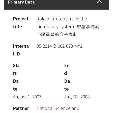
Primary Data
Project
Role of urotensin II in the
title
circulatory system.-尿壓素誘發
心臟重塑的分子機制
Interna
95-2314-B-002-073-MY2
l ID
Sta
En
rt
d
Da
Da
te
te
August 1, 2007
July 31, 2008
Partner
National Science and