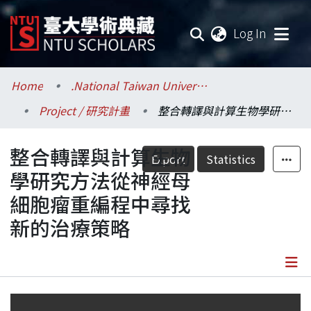
(current
Log In
Communities & Collections
Home
.National Taiwan University / 國立臺灣大學
Project / 研究計畫
整合轉譯與計算生物學研究方法從神經母細胞瘤重編程中尋找新的治療策略
Research Outputs
整合轉譯與計算生物
Fundings & Projects
Export
Statistics
學研究方法從神經母
Researchers
細胞瘤重編程中尋找
新的治療策略
Organizations
Statistics
Details