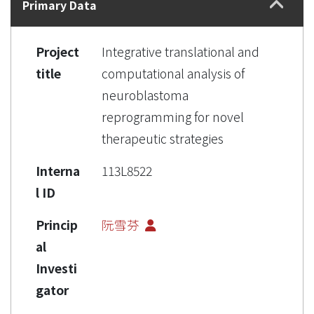
Primary Data
Project
Integrative translational and
title
computational analysis of
neuroblastoma
reprogramming for novel
therapeutic strategies
Interna
113L8522
l ID
Princip
阮雪芬
al
Investi
gator