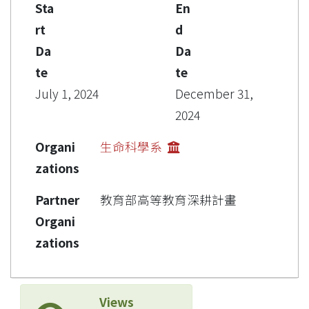
Sta
En
rt
d
Da
Da
te
te
July 1, 2024
December 31,
2024
Organi
生命科學系
zations
Partner
教育部高等教育深耕計畫
Organi
zations
Views