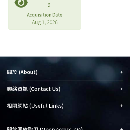
9
Acquisition Date
Aug 1, 2026
+
關於 (About)
臺大位居世界頂尖大學之列，為永久珍藏及向國際
+
聯絡資訊 (Contact Us)
展現本校豐碩的研究成果及學術能量，圖書館整合
機構典藏（NTUR）與學術庫（AH）不同功能平
總館學科館員
(Main Library)
+
相關網站 (Useful Links)
台，成為臺大學術典藏NTU scholars。期能整合研
醫學圖書館學科館員
(Medical Library)
究能量、促進交流合作、保存學術產出、推廣研究
社會科學院辜振甫紀念圖書館學科館員
(Social
成果。
Sciences Library)
+
關於開放取用 (Open Access, OA)