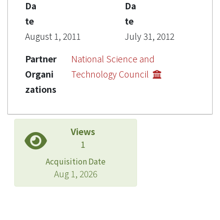
Da
Da
te
te
August 1, 2011
July 31, 2012
Partner
National Science and
Organi
Technology Council
zations
Views
1
Acquisition Date
Aug 1, 2026