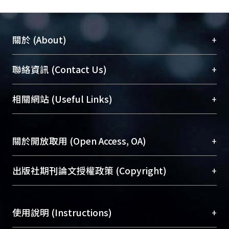
+
關於 (About)
臺大位居世界頂尖大學之列，為永久珍藏及向國際
+
聯絡資訊 (Contact Us)
展現本校豐碩的研究成果及學術能量，圖書館整合
機構典藏（NTUR）與學術庫（AH）不同功能平
總館學科館員
(Main Library)
+
相關網站 (Useful Links)
台，成為臺大學術典藏NTU scholars。期能整合研
醫學圖書館學科館員
(Medical Library)
究能量、促進交流合作、保存學術產出、推廣研究
社會科學院辜振甫紀念圖書館學科館員
(Social
成果。
Sciences Library)
+
關於開放取用 (Open Access, OA)
To permanently archive and promote researcher
profiles and scholarly works, Library integrates the
開放取用是從使用者角度提升資訊取用性的社會運
+
出版社期刊論文授權政策 (Copyright)
services of “NTU Repository” with “Academic
動，應用在學術研究上是透過將研究著作公開供使
Hub” to form NTU Scholars.
用者自由取閱，以促進學術傳播及因應期刊訂購費
請確認所上傳的全文是原創的內容，若該文件包
用逐年攀升。同時可加速研究發展、提升研究影響
+
使用說明 (Instructions)
含部分內容的版權非匯入者所有，或由第三方贊
力，NTU Scholars即為本校的開放取用典藏（OA
助與合作完成，請確認該版權所有者及第三方同