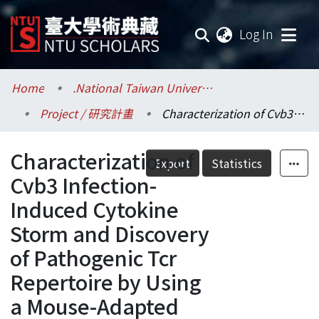
(current
Log In
Communities & Collections
Home
.National Taiwan University / 國立臺灣大學
Project / 研究計畫
Characterization of Cvb3 Infection-Induced Cytokine Storm and Discovery of Pathogenic Tcr Repertoire by Using a Mouse-Adapted Cvb3 Model
Research Outputs
Characterization of
Fundings & Projects
Export
Statistics
Cvb3 Infection-
Researchers
Induced Cytokine
Storm and Discovery
Organizations
of Pathogenic Tcr
Statistics
Repertoire by Using
a Mouse-Adapted