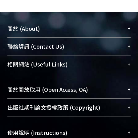
+
關於 (About)
臺大位居世界頂尖大學之列，為永久珍藏及向國際
+
聯絡資訊 (Contact Us)
展現本校豐碩的研究成果及學術能量，圖書館整合
機構典藏（NTUR）與學術庫（AH）不同功能平
總館學科館員
(Main Library)
+
相關網站 (Useful Links)
台，成為臺大學術典藏NTU scholars。期能整合研
醫學圖書館學科館員
(Medical Library)
究能量、促進交流合作、保存學術產出、推廣研究
社會科學院辜振甫紀念圖書館學科館員
(Social
成果。
Sciences Library)
+
關於開放取用 (Open Access, OA)
To permanently archive and promote researcher
profiles and scholarly works, Library integrates the
開放取用是從使用者角度提升資訊取用性的社會運
+
出版社期刊論文授權政策 (Copyright)
services of “NTU Repository” with “Academic
動，應用在學術研究上是透過將研究著作公開供使
Hub” to form NTU Scholars.
用者自由取閱，以促進學術傳播及因應期刊訂購費
請確認所上傳的全文是原創的內容，若該文件包
用逐年攀升。同時可加速研究發展、提升研究影響
+
使用說明 (Instructions)
含部分內容的版權非匯入者所有，或由第三方贊