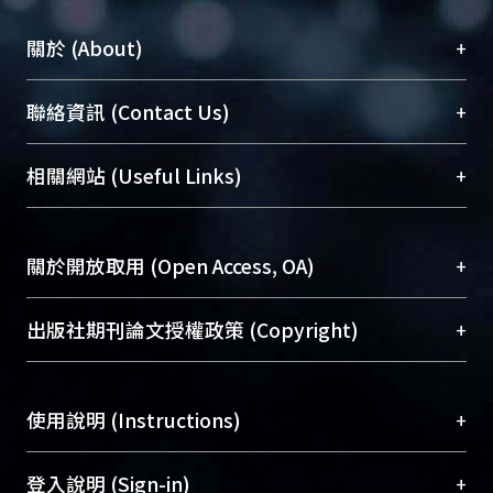
+
關於 (About)
臺大位居世界頂尖大學之列，為永久珍藏及向國際
+
聯絡資訊 (Contact Us)
展現本校豐碩的研究成果及學術能量，圖書館整合
機構典藏（NTUR）與學術庫（AH）不同功能平
總館學科館員
(Main Library)
+
相關網站 (Useful Links)
台，成為臺大學術典藏NTU scholars。期能整合研
醫學圖書館學科館員
(Medical Library)
究能量、促進交流合作、保存學術產出、推廣研究
社會科學院辜振甫紀念圖書館學科館員
(Social
成果。
Sciences Library)
+
關於開放取用 (Open Access, OA)
To permanently archive and promote researcher
profiles and scholarly works, Library integrates the
開放取用是從使用者角度提升資訊取用性的社會運
+
出版社期刊論文授權政策 (Copyright)
services of “NTU Repository” with “Academic
動，應用在學術研究上是透過將研究著作公開供使
Hub” to form NTU Scholars.
用者自由取閱，以促進學術傳播及因應期刊訂購費
請確認所上傳的全文是原創的內容，若該文件包
用逐年攀升。同時可加速研究發展、提升研究影響
+
使用說明 (Instructions)
含部分內容的版權非匯入者所有，或由第三方贊
力，NTU Scholars即為本校的開放取用典藏（OA
助與合作完成，請確認該版權所有者及第三方同
Archive）平台。
（點選深入了解OA）
意提供此授權。
網站簡介
(Quickstart Guide)
+
登入說明 (Sign-in)