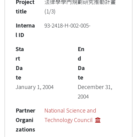
Project
法律學學門規劃研究推動計畫
title
(1/3)
Interna
93-2418-H-002-005-
l ID
Sta
En
rt
d
Da
Da
te
te
January 1, 2004
December 31,
2004
Partner
National Science and
Organi
Technology Council
zations