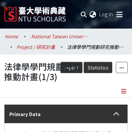
(current
Log In
Communities & Collections
Home
.National Taiwan University / 國立臺灣大學
Project / 研究計畫
法律學學門規劃研究推動計畫(1/3)
Research Outputs
法律學學門規劃研究
Fundings & Projects
Export
Statistics
推動計畫(1/3)
Researchers
Organizations
Details
Statistics
Primary Data