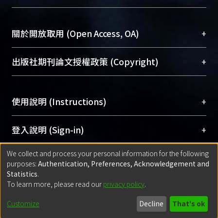
台，成為臺大學術典藏NTU scholars。期能整合研
醫學圖書館學科館員
(Medical Library)
究能量、促進交流合作、保存學術產出、推廣研究
社會科學院辜振甫紀念圖書館學科館員
(Social
成果。
Sciences Library)
+
關於開放取用 (Open Access, OA)
To permanently archive and promote researcher
profiles and scholarly works, Library integrates the
開放取用是從使用者角度提升資訊取用性的社會運
+
出版社期刊論文授權政策 (Copyright)
services of “NTU Repository” with “Academic
動，應用在學術研究上是透過將研究著作公開供使
Hub” to form NTU Scholars.
用者自由取閱，以促進學術傳播及因應期刊訂購費
請確認所上傳的全文是原創的內容，若該文件包
用逐年攀升。同時可加速研究發展、提升研究影響
+
使用說明 (Instructions)
含部分內容的版權非匯入者所有，或由第三方贊
力，NTU Scholars即為本校的開放取用典藏（OA
助與合作完成，請確認該版權所有者及第三方同
Archive）平台。
（點選深入了解OA）
意提供此授權。
網站簡介
(Quickstart Guide)
+
登入說明 (Sign-in)
Please represent that the submission is your
使用手冊
(Instruction Manual)
original work, and that you have the right to
We collect and process your personal information for the following
線上預約服務
(Booking Service)
方案一：
臺灣大學計算機中心帳號登入
+
匯入著作 (Submission)
purposes:
Authentication, Preferences, Acknowledgement and
grant the rights to upload.
(With C&INC Email Account)
Statistics
.
方案二：
ORCID帳號登入
(With ORCID)
To learn more, please read our
privacy policy
.
若欲上傳已出版的全文電子檔，可使用
Open
方案一：
定期更新ORCID者，以ID匯入
(Search
policy finder
網站查詢，以確認出版單位之版權
for identifier (ORCID))
Built with
DSpace-CRIS software
- Extension maintained and optimized
Customize
Decline
That's ok
政策。
方案二：
自行建檔
(Default mode Submission)
by