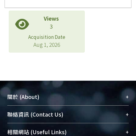
Views
3
Acquisition Date
Aug 1, 2026
+
關於 (About)
臺大位居世界頂尖大學之列，為永久珍藏及向國際
+
聯絡資訊 (Contact Us)
展現本校豐碩的研究成果及學術能量，圖書館整合
機構典藏（NTUR）與學術庫（AH）不同功能平
總館學科館員
(Main Library)
+
相關網站 (Useful Links)