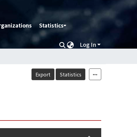
rganizations
Statistics
Log In
Export
Statistics