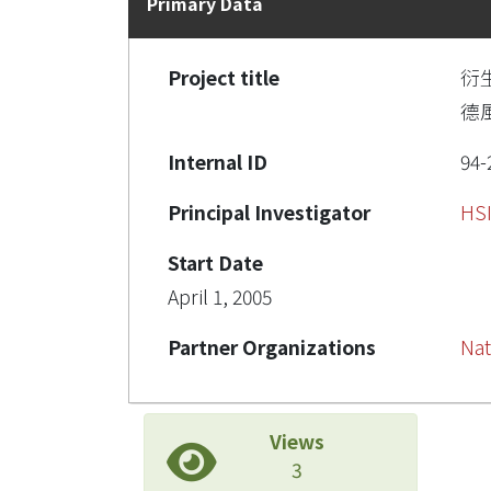
Primary Data
Project title
衍
德
Internal ID
94-
Principal Investigator
HSI
Start Date
April 1, 2005
Partner Organizations
Nat
Views
3