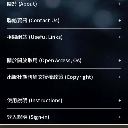
+
關於 (About)
臺大位居世界頂尖大學之列，為永久珍藏及向國際
+
聯絡資訊 (Contact Us)
展現本校豐碩的研究成果及學術能量，圖書館整合
機構典藏（NTUR）與學術庫（AH）不同功能平
總館學科館員
(Main Library)
+
相關網站 (Useful Links)
台，成為臺大學術典藏NTU scholars。期能整合研
醫學圖書館學科館員
(Medical Library)
究能量、促進交流合作、保存學術產出、推廣研究
社會科學院辜振甫紀念圖書館學科館員
(Social
成果。
Sciences Library)
+
關於開放取用 (Open Access, OA)
To permanently archive and promote researcher
profiles and scholarly works, Library integrates the
開放取用是從使用者角度提升資訊取用性的社會運
+
出版社期刊論文授權政策 (Copyright)
services of “NTU Repository” with “Academic
動，應用在學術研究上是透過將研究著作公開供使
Hub” to form NTU Scholars.
用者自由取閱，以促進學術傳播及因應期刊訂購費
請確認所上傳的全文是原創的內容，若該文件包
用逐年攀升。同時可加速研究發展、提升研究影響
+
使用說明 (Instructions)
含部分內容的版權非匯入者所有，或由第三方贊
力，NTU Scholars即為本校的開放取用典藏（OA
助與合作完成，請確認該版權所有者及第三方同
Archive）平台。
（點選深入了解OA）
意提供此授權。
網站簡介
(Quickstart Guide)
+
登入說明 (Sign-in)
Please represent that the submission is your
使用手冊
(Instruction Manual)