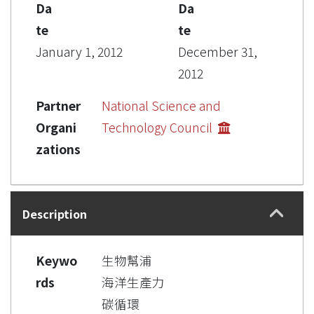
Da
Da
te
te
January 1, 2012
December 31,
2012
Partner
National Science and
Organi
Technology Council
zations
Description
Keywo
生物幫浦
rds
海洋生產力
碳循環