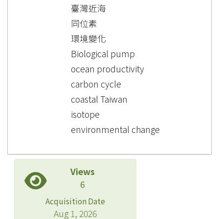
臺灣近海
同位素
環境變化
Biological pump
ocean productivity
carbon cycle
coastal Taiwan
isotope
environmental change
Views
6
Acquisition Date
Aug 1, 2026