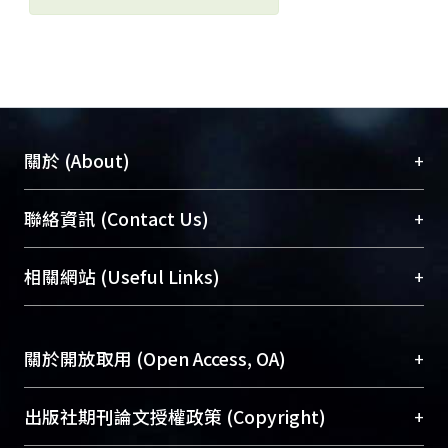
+
關於 (About)
臺大位居世界頂尖大學之列，為永久珍藏及向國際
+
聯絡資訊 (Contact Us)
展現本校豐碩的研究成果及學術能量，圖書館整合
機構典藏（NTUR）與學術庫（AH）不同功能平
總館學科館員
(Main Library)
+
相關網站 (Useful Links)
台，成為臺大學術典藏NTU scholars。期能整合研
醫學圖書館學科館員
(Medical Library)
究能量、促進交流合作、保存學術產出、推廣研究
社會科學院辜振甫紀念圖書館學科館員
(Social
成果。
Sciences Library)
+
關於開放取用 (Open Access, OA)
To permanently archive and promote researcher
profiles and scholarly works, Library integrates the
開放取用是從使用者角度提升資訊取用性的社會運
+
出版社期刊論文授權政策 (Copyright)
services of “NTU Repository” with “Academic
動，應用在學術研究上是透過將研究著作公開供使