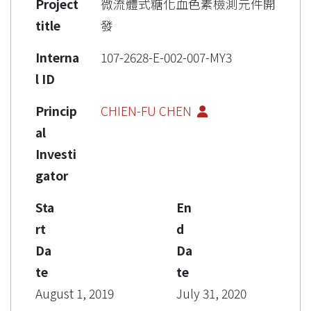
Project
微流體式糖化血色素檢測元件開
title
發
Interna
107-2628-E-002-007-MY3
l ID
Princip
CHIEN-FU CHEN
al
Investi
gator
Sta
En
rt
d
Da
Da
te
te
August 1, 2019
July 31, 2020