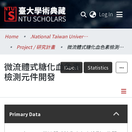
(current
Log In
Communities & Collections
Home
.National Taiwan University / 國立臺灣大學
Project / 研究計畫
微流體式糖化血色素檢測元件開發
Research Outputs
微流體式糖化血色素
Fundings & Projects
Export
Statistics
檢測元件開發
Researchers
Organizations
Details
Statistics
Primary Data