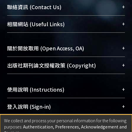
臺大位居世界頂尖大學之列，為永久珍藏及向國際
+
聯絡資訊 (Contact Us)
展現本校豐碩的研究成果及學術能量，圖書館整合
機構典藏（NTUR）與學術庫（AH）不同功能平
總館學科館員
(Main Library)
+
相關網站 (Useful Links)
台，成為臺大學術典藏NTU scholars。期能整合研
醫學圖書館學科館員
(Medical Library)
究能量、促進交流合作、保存學術產出、推廣研究
社會科學院辜振甫紀念圖書館學科館員
(Social
成果。
Sciences Library)
+
關於開放取用 (Open Access, OA)
To permanently archive and promote researcher
profiles and scholarly works, Library integrates the
開放取用是從使用者角度提升資訊取用性的社會運
+
出版社期刊論文授權政策 (Copyright)
services of “NTU Repository” with “Academic
動，應用在學術研究上是透過將研究著作公開供使
Hub” to form NTU Scholars.
用者自由取閱，以促進學術傳播及因應期刊訂購費
請確認所上傳的全文是原創的內容，若該文件包
用逐年攀升。同時可加速研究發展、提升研究影響
+
使用說明 (Instructions)
含部分內容的版權非匯入者所有，或由第三方贊
力，NTU Scholars即為本校的開放取用典藏（OA
助與合作完成，請確認該版權所有者及第三方同
Archive）平台。
（點選深入了解OA）
意提供此授權。
網站簡介
(Quickstart Guide)
+
登入說明 (Sign-in)
Please represent that the submission is your
使用手冊
(Instruction Manual)
original work, and that you have the right to
We collect and process your personal information for the following
線上預約服務
(Booking Service)
方案一：
臺灣大學計算機中心帳號登入
+
匯入著作 (Submission)
purposes:
Authentication, Preferences, Acknowledgement and
grant the rights to upload.
(With C&INC Email Account)