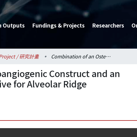
h Outputs
Fundings & Projects
Researchers
O
Project / 研究計畫
Combination of an Osteoangiogenic Construct and an Osteoanabolic Bioadhesive for Alveolar Ridge Engineering
oangiogenic Construct and an
ve for Alveolar Ridge