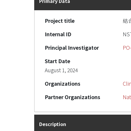
Primary Data
Project title
結
Internal ID
NST
Principal Investigator
PO
Start Date
August 1, 2024
Organizations
Cli
Partner Organizations
Nat
Description