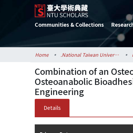
Communities & Collections
Researc
Home
.National Taiwan University / 國立臺灣大學
Combination of an Oste
Osteoanabolic Bioadhesi
Engineering
Details