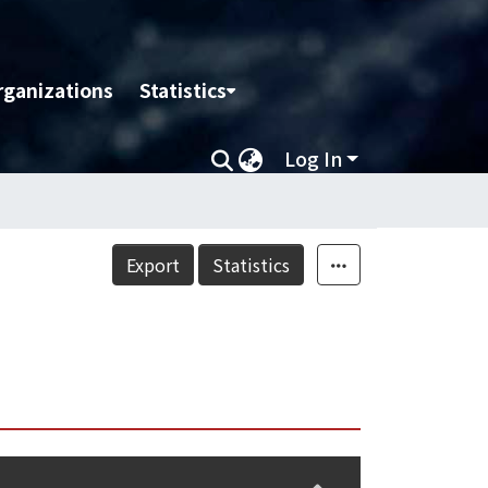
rganizations
Statistics
Log In
Export
Statistics