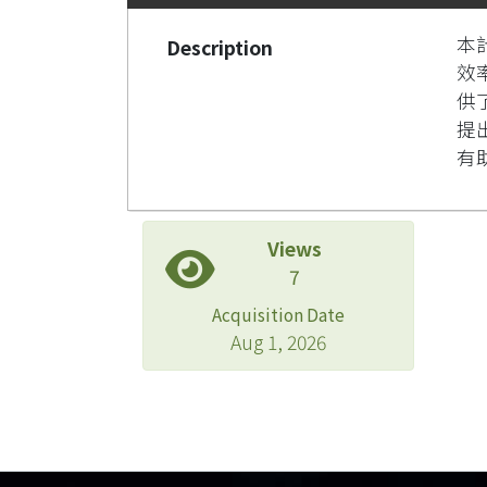
本
Description
效
供
提
有
Views
7
Acquisition Date
Aug 1, 2026