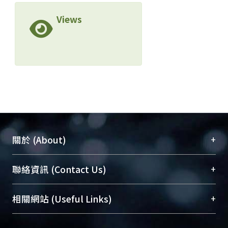
Views
+
關於 (About)
臺大位居世界頂尖大學之列，為永久珍藏及向國際
+
聯絡資訊 (Contact Us)
展現本校豐碩的研究成果及學術能量，圖書館整合
機構典藏（NTUR）與學術庫（AH）不同功能平
總館學科館員
(Main Library)
+
相關網站 (Useful Links)
台，成為臺大學術典藏NTU scholars。期能整合研
醫學圖書館學科館員
(Medical Library)
究能量、促進交流合作、保存學術產出、推廣研究
社會科學院辜振甫紀念圖書館學科館員
(Social