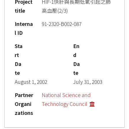
Project
HIF-1快肝與長期低氧引起之肺
title
高血壓(2/3)
Interna
91-2320-B002-087
l ID
Sta
En
rt
d
Da
Da
te
te
August 1, 2002
July 31, 2003
Partner
National Science and
Organi
Technology Council
zations