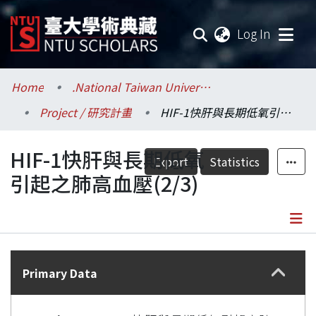
(current
Log In
Communities & Collections
Home
.National Taiwan University / 國立臺灣大學
Project / 研究計畫
HIF-1快肝與長期低氧引起之肺高血壓(2/3)
Research Outputs
HIF-1快肝與長期低氧
Fundings & Projects
Export
Statistics
引起之肺高血壓(2/3)
Researchers
Organizations
Details
Statistics
Primary Data