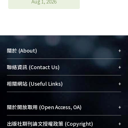
Aug 1, 2026
+
關於 (About)
臺大位居世界頂尖大學之列，為永久珍藏及向國際
+
聯絡資訊 (Contact Us)
展現本校豐碩的研究成果及學術能量，圖書館整合
機構典藏（NTUR）與學術庫（AH）不同功能平
總館學科館員
(Main Library)
+
相關網站 (Useful Links)
台，成為臺大學術典藏NTU scholars。期能整合研
醫學圖書館學科館員
(Medical Library)
究能量、促進交流合作、保存學術產出、推廣研究
社會科學院辜振甫紀念圖書館學科館員
(Social
成果。
Sciences Library)
+
關於開放取用 (Open Access, OA)
To permanently archive and promote researcher
profiles and scholarly works, Library integrates the
開放取用是從使用者角度提升資訊取用性的社會運
+
出版社期刊論文授權政策 (Copyright)