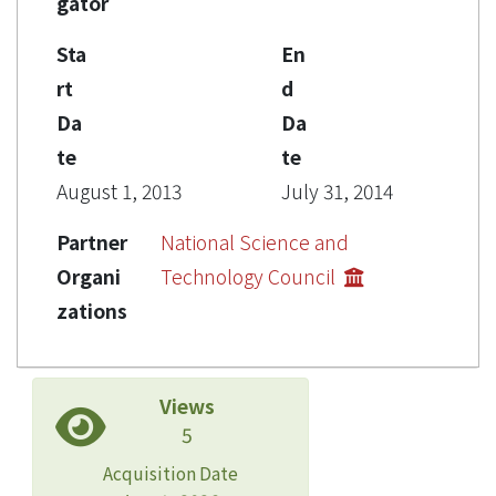
gator
Sta
En
rt
d
Da
Da
te
te
August 1, 2013
July 31, 2014
Partner
National Science and
Organi
Technology Council
zations
Views
5
Acquisition Date