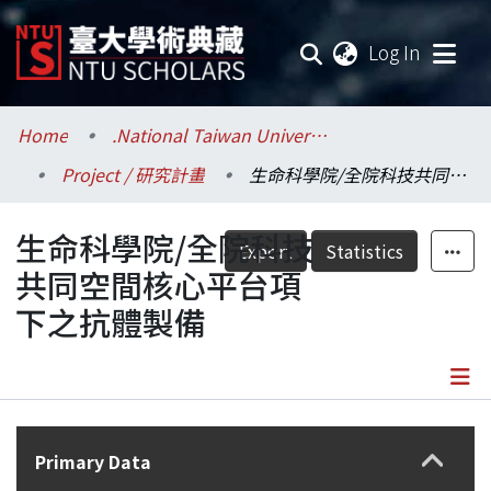
(current
Log In
Communities & Collections
Home
.National Taiwan University / 國立臺灣大學
Project / 研究計畫
生命科學院/全院科技共同空間核心平台項下之抗體製備
Research Outputs
生命科學院/全院科技
Fundings & Projects
Export
Statistics
共同空間核心平台項
Researchers
下之抗體製備
Organizations
Statistics
Details
Primary Data