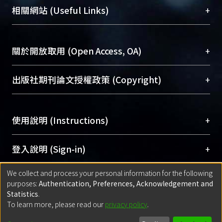
機構典藏（NTUR）與學術庫（AH）不同功能平
總館學科館員
(Main Library)
+
相關網站 (Useful Links)
台，成為臺大學術典藏NTU scholars。期能整合研
醫學圖書館學科館員
(Medical Library)
究能量、促進交流合作、保存學術產出、推廣研究
社會科學院辜振甫紀念圖書館學科館員
(Social
成果。
Sciences Library)
+
關於開放取用 (Open Access, OA)
To permanently archive and promote researcher
profiles and scholarly works, Library integrates the
開放取用是從使用者角度提升資訊取用性的社會運
+
出版社期刊論文授權政策 (Copyright)
services of “NTU Repository” with “Academic
動，應用在學術研究上是透過將研究著作公開供使
Hub” to form NTU Scholars.
用者自由取閱，以促進學術傳播及因應期刊訂購費
請確認所上傳的全文是原創的內容，若該文件包
用逐年攀升。同時可加速研究發展、提升研究影響
+
使用說明 (Instructions)
含部分內容的版權非匯入者所有，或由第三方贊
力，NTU Scholars即為本校的開放取用典藏（OA
助與合作完成，請確認該版權所有者及第三方同
Archive）平台。
（點選深入了解OA）
意提供此授權。
網站簡介
(Quickstart Guide)
+
登入說明 (Sign-in)
Please represent that the submission is your
使用手冊
(Instruction Manual)
original work, and that you have the right to
We collect and process your personal information for the following
線上預約服務
(Booking Service)
方案一：
臺灣大學計算機中心帳號登入
+
匯入著作 (Submission)
purposes:
Authentication, Preferences, Acknowledgement and
grant the rights to upload.
(With C&INC Email Account)
Statistics
.
方案二：
ORCID帳號登入
(With ORCID)
To learn more, please read our
privacy policy
.
若欲上傳已出版的全文電子檔，可使用
Open
方案一：
定期更新ORCID者，以ID匯入
(Search
policy finder
網站查詢，以確認出版單位之版權
for identifier (ORCID))