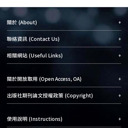
+
關於 (About)
臺大位居世界頂尖大學之列，為永久珍藏及向國際
+
聯絡資訊 (Contact Us)
展現本校豐碩的研究成果及學術能量，圖書館整合
機構典藏（NTUR）與學術庫（AH）不同功能平
總館學科館員
(Main Library)
+
相關網站 (Useful Links)
台，成為臺大學術典藏NTU scholars。期能整合研
醫學圖書館學科館員
(Medical Library)
究能量、促進交流合作、保存學術產出、推廣研究
社會科學院辜振甫紀念圖書館學科館員
(Social
成果。
Sciences Library)
+
關於開放取用 (Open Access, OA)
To permanently archive and promote researcher
profiles and scholarly works, Library integrates the
開放取用是從使用者角度提升資訊取用性的社會運
+
出版社期刊論文授權政策 (Copyright)
services of “NTU Repository” with “Academic
動，應用在學術研究上是透過將研究著作公開供使
Hub” to form NTU Scholars.
用者自由取閱，以促進學術傳播及因應期刊訂購費
請確認所上傳的全文是原創的內容，若該文件包
用逐年攀升。同時可加速研究發展、提升研究影響
+
使用說明 (Instructions)
含部分內容的版權非匯入者所有，或由第三方贊
力，NTU Scholars即為本校的開放取用典藏（OA
助與合作完成，請確認該版權所有者及第三方同