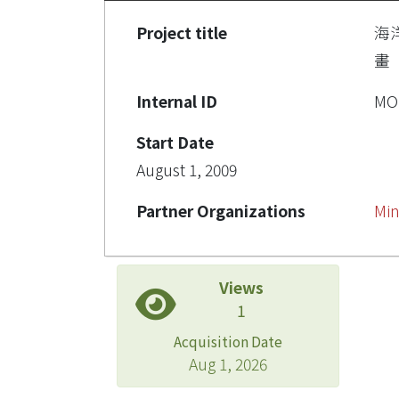
Project title
海
畫
Internal ID
MOE
Start Date
August 1, 2009
Partner Organizations
Min
Views
1
Acquisition Date
Aug 1, 2026