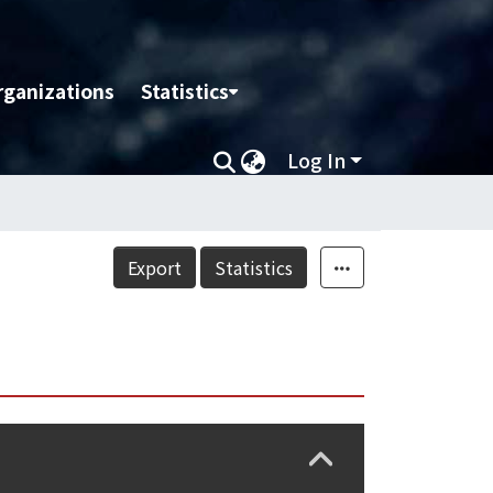
rganizations
Statistics
Log In
Export
Statistics