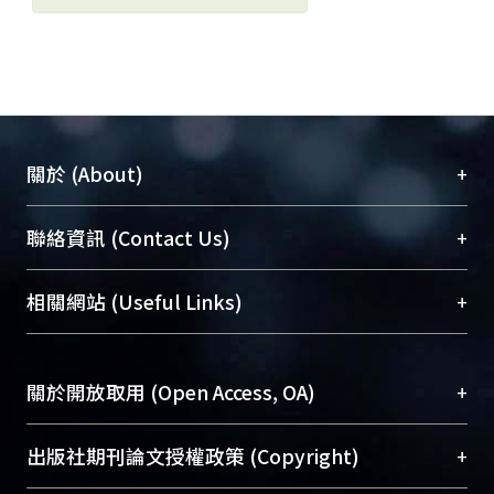
+
關於 (About)
臺大位居世界頂尖大學之列，為永久珍藏及向國際
+
聯絡資訊 (Contact Us)
展現本校豐碩的研究成果及學術能量，圖書館整合
機構典藏（NTUR）與學術庫（AH）不同功能平
總館學科館員
(Main Library)
+
相關網站 (Useful Links)
台，成為臺大學術典藏NTU scholars。期能整合研
醫學圖書館學科館員
(Medical Library)
究能量、促進交流合作、保存學術產出、推廣研究
社會科學院辜振甫紀念圖書館學科館員
(Social
成果。
Sciences Library)
+
關於開放取用 (Open Access, OA)
To permanently archive and promote researcher
profiles and scholarly works, Library integrates the
開放取用是從使用者角度提升資訊取用性的社會運
+
出版社期刊論文授權政策 (Copyright)
services of “NTU Repository” with “Academic
動，應用在學術研究上是透過將研究著作公開供使