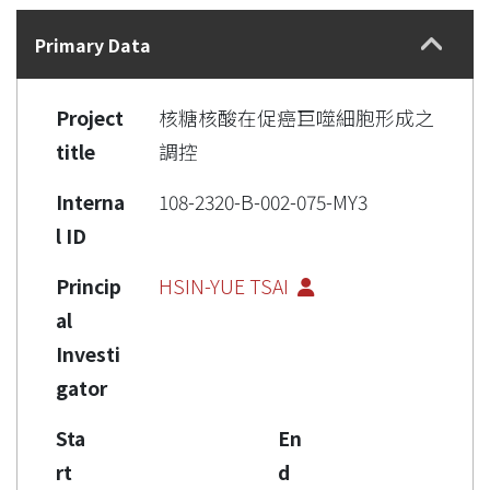
Details
Primary Data
Project
核糖核酸在促癌巨噬細胞形成之
title
調控
Interna
108-2320-B-002-075-MY3
l ID
Princip
HSIN-YUE TSAI
al
Investi
gator
Sta
En
rt
d