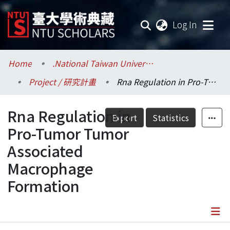
(current
Log In
Communities & Collections
Home
.National Taiwan University / 國立臺灣大學
Project / 研究計畫
Rna Regulation in Pro-Tumor Tumor Associated Macrophage Formation
Research Outputs
Rna Regulation in
Fundings & Projects
Export
Statistics
Pro-Tumor Tumor
Researchers
Associated
Macrophage
Organizations
Formation
Statistics