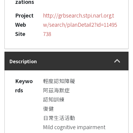
zations
Project
http://grbsearch.stpi.narl.org.t
Web
w/search/planDetail2?id=11495
Site
738
Description
Keywo
輕度認知障礙
rds
阿茲海默症
認知訓練
復健
日常生活活動
Mild cognitive impairment