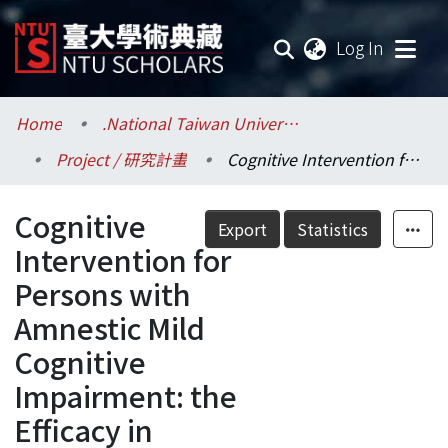
(current
Log In
Communities & Collections
Home
.National Taiwan University / 國立臺灣大學
Project / 研究計畫
Cognitive Intervention for Persons with Amnestic Mild Cognitive Impairment: the Efficacy in Enhancement of Cognition and Complex Activities of Daily Living Function
Research Outputs
Cognitive
Fundings & Projects
Export
Statistics
Intervention for
Researchers
Persons with
Amnestic Mild
Organizations
Cognitive
Statistics
Impairment: the
Efficacy in