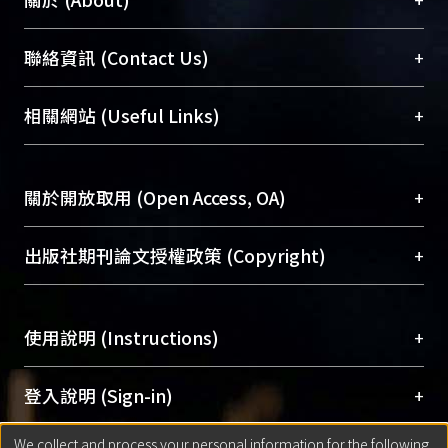
臺大位居世界頂尖大學之列，為永久珍藏及向國際
+
聯絡資訊 (Contact Us)
展現本校豐碩的研究成果及學術能量，圖書館整合
機構典藏（NTUR）與學術庫（AH）不同功能平
總館學科館員
(Main Library)
+
相關網站 (Useful Links)
台，成為臺大學術典藏NTU scholars。期能整合研
醫學圖書館學科館員
(Medical Library)
究能量、促進交流合作、保存學術產出、推廣研究
社會科學院辜振甫紀念圖書館學科館員
(Social
成果。
Sciences Library)
+
關於開放取用 (Open Access, OA)
To permanently archive and promote researcher
profiles and scholarly works, Library integrates the
開放取用是從使用者角度提升資訊取用性的社會運
+
出版社期刊論文授權政策 (Copyright)
services of “NTU Repository” with “Academic
動，應用在學術研究上是透過將研究著作公開供使
Hub” to form NTU Scholars.
用者自由取閱，以促進學術傳播及因應期刊訂購費
請確認所上傳的全文是原創的內容，若該文件包
用逐年攀升。同時可加速研究發展、提升研究影響
+
使用說明 (Instructions)
含部分內容的版權非匯入者所有，或由第三方贊
力，NTU Scholars即為本校的開放取用典藏（OA
助與合作完成，請確認該版權所有者及第三方同
Archive）平台。
（點選深入了解OA）
意提供此授權。
網站簡介
(Quickstart Guide)
+
登入說明 (Sign-in)
Please represent that the submission is your
使用手冊
(Instruction Manual)
original work, and that you have the right to
We collect and process your personal information for the following
線上預約服務
(Booking Service)