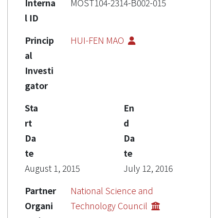
Interna
MOST104-2314-B002-015
l ID
Princip
HUI-FEN MAO
al
Investi
gator
Sta
En
rt
d
Da
Da
te
te
August 1, 2015
July 12, 2016
Partner
National Science and
Organi
Technology Council