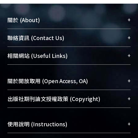
+
關於 (About)
臺大位居世界頂尖大學之列，為永久珍藏及向國際
+
聯絡資訊 (Contact Us)
展現本校豐碩的研究成果及學術能量，圖書館整合
機構典藏（NTUR）與學術庫（AH）不同功能平
總館學科館員
(Main Library)
+
相關網站 (Useful Links)
台，成為臺大學術典藏NTU scholars。期能整合研
醫學圖書館學科館員
(Medical Library)
究能量、促進交流合作、保存學術產出、推廣研究
社會科學院辜振甫紀念圖書館學科館員
(Social
成果。
Sciences Library)
+
關於開放取用 (Open Access, OA)
To permanently archive and promote researcher
profiles and scholarly works, Library integrates the
開放取用是從使用者角度提升資訊取用性的社會運
+
出版社期刊論文授權政策 (Copyright)
services of “NTU Repository” with “Academic
動，應用在學術研究上是透過將研究著作公開供使
Hub” to form NTU Scholars.
用者自由取閱，以促進學術傳播及因應期刊訂購費
請確認所上傳的全文是原創的內容，若該文件包
用逐年攀升。同時可加速研究發展、提升研究影響
+
使用說明 (Instructions)
含部分內容的版權非匯入者所有，或由第三方贊
力，NTU Scholars即為本校的開放取用典藏（OA
助與合作完成，請確認該版權所有者及第三方同