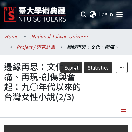
(current
Log In
Communities & Collections
Home
.National Taiwan University / 國立臺灣大學
Project / 研究計畫
邊緣再思：文化、創痛、再現-創傷與奮起：九○年代以來的台灣女性小說(2/3)
Research Outputs
邊緣再思：文化、創
Fundings & Projects
Export
Statistics
痛、再現-創傷與奮
Researchers
起：九○年代以來的
台灣女性小說(2/3)
Organizations
Statistics
Details