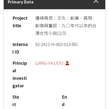
Primary Data
Project
邊緣再思：文化、創痛、再現-
title
創傷與奮起：九○年代以來的台
灣女性小說(2/3)
Interna
92-2411-H-002-013-BG
l ID
Princip
LIANG-YA LIOU
al
Investi
gator
Sta
En
rt
d