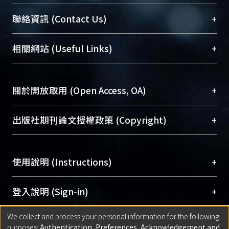
臺大位居世界頂尖大學之列，為永久珍藏及向國際
+
聯絡資訊 (Contact Us)
展現本校豐碩的研究成果及學術能量，圖書館整合
機構典藏（NTUR）與學術庫（AH）不同功能平
總館學科館員
(Main Library)
+
相關網站 (Useful Links)
台，成為臺大學術典藏NTU scholars。期能整合研
醫學圖書館學科館員
(Medical Library)
究能量、促進交流合作、保存學術產出、推廣研究
社會科學院辜振甫紀念圖書館學科館員
(Social
成果。
Sciences Library)
+
關於開放取用 (Open Access, OA)
To permanently archive and promote researcher
profiles and scholarly works, Library integrates the
開放取用是從使用者角度提升資訊取用性的社會運
+
出版社期刊論文授權政策 (Copyright)
services of “NTU Repository” with “Academic
動，應用在學術研究上是透過將研究著作公開供使
Hub” to form NTU Scholars.
用者自由取閱，以促進學術傳播及因應期刊訂購費
請確認所上傳的全文是原創的內容，若該文件包
用逐年攀升。同時可加速研究發展、提升研究影響
+
使用說明 (Instructions)
含部分內容的版權非匯入者所有，或由第三方贊
力，NTU Scholars即為本校的開放取用典藏（OA
助與合作完成，請確認該版權所有者及第三方同
Archive）平台。
（點選深入了解OA）
意提供此授權。
網站簡介
(Quickstart Guide)
+
登入說明 (Sign-in)
Please represent that the submission is your
使用手冊
(Instruction Manual)
original work, and that you have the right to
We collect and process your personal information for the following
線上預約服務
(Booking Service)
方案一：
臺灣大學計算機中心帳號登入
+
匯入著作 (Submission)
purposes:
Authentication, Preferences, Acknowledgement and
grant the rights to upload.