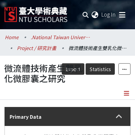
(current
Log In
Communities & Collections
Home
.National Taiwan University / 國立臺灣大學
Project / 研究計畫
微流體技術產生雙乳化微膠囊之研究
Research Outputs
微流體技術產生雙乳
Fundings & Projects
Export
Statistics
化微膠囊之研究
Researchers
Organizations
Details
Statistics
Primary Data