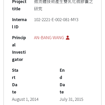
Project
微流體技術產生雙乳化微膠囊之
title
研究
Interna
102-2221-E-002-081-MY3
l ID
Princip
AN-BANG WANG
al
Investi
gator
Sta
En
rt
d
Da
Da
te
te
August 1, 2014
July 31, 2015