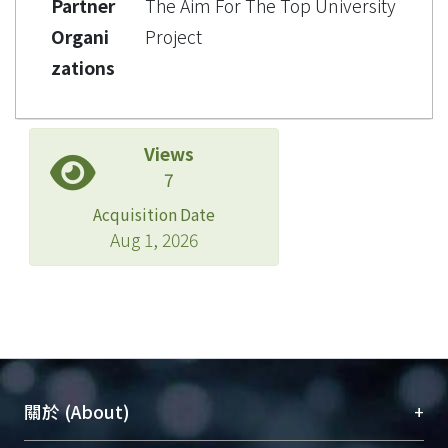
Partner
The Aim For The Top University
Organi
Project
zations
Views
7
Acquisition Date
Aug 1, 2026
+
關於 (About)