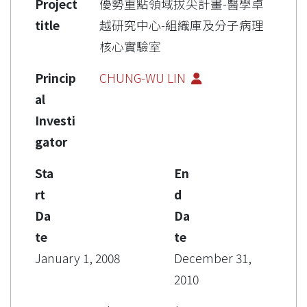
Project
優勢重點領域拔尖計畫-醫學卓
title
越研究中心-組織庫及分子病理
核心實驗室
Princip
CHUNG-WU LIN
al
Investi
gator
Sta
En
rt
d
Da
Da
te
te
January 1, 2008
December 31,
2010