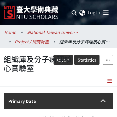
(current
Log In
Communities & Collections
Home
.National Taiwan University / 國立臺灣大學
Project / 研究計畫
組織庫及分子病理核心實驗室
Research Outputs
組織庫及分子病理核
Fundings & Projects
Export
Statistics
心實驗室
Researchers
Organizations
Details
Statistics
Primary Data