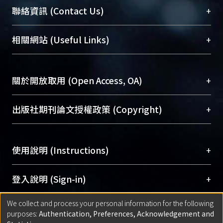
臺大位居世界頂尖大學之列，為永久珍藏及向國際
+
聯絡資訊 (Contact Us)
展現本校豐碩的研究成果及學術能量，圖書館整合
機構典藏（NTUR）與學術庫（AH）不同功能平
總館學科館員
(Main Library)
+
相關網站 (Useful Links)
台，成為臺大學術典藏NTU scholars。期能整合研
醫學圖書館學科館員
(Medical Library)
究能量、促進交流合作、保存學術產出、推廣研究
社會科學院辜振甫紀念圖書館學科館員
(Social
成果。
Sciences Library)
+
關於開放取用 (Open Access, OA)
To permanently archive and promote researcher
profiles and scholarly works, Library integrates the
開放取用是從使用者角度提升資訊取用性的社會運
+
出版社期刊論文授權政策 (Copyright)
services of “NTU Repository” with “Academic
動，應用在學術研究上是透過將研究著作公開供使
Hub” to form NTU Scholars.
用者自由取閱，以促進學術傳播及因應期刊訂購費
請確認所上傳的全文是原創的內容，若該文件包
用逐年攀升。同時可加速研究發展、提升研究影響
+
使用說明 (Instructions)
含部分內容的版權非匯入者所有，或由第三方贊
力，NTU Scholars即為本校的開放取用典藏（OA
助與合作完成，請確認該版權所有者及第三方同
Archive）平台。
（點選深入了解OA）
意提供此授權。
網站簡介
(Quickstart Guide)
+
登入說明 (Sign-in)
Please represent that the submission is your
使用手冊
(Instruction Manual)
original work, and that you have the right to
We collect and process your personal information for the following
線上預約服務
(Booking Service)
方案一：
臺灣大學計算機中心帳號登入
+
匯入著作 (Submission)
purposes:
Authentication, Preferences, Acknowledgement and
grant the rights to upload.
(With C&INC Email Account)