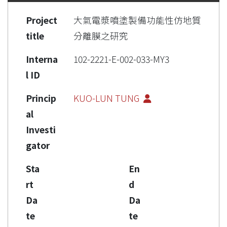
Project
大氣電漿噴塗製備功能性仿地質
title
分離膜之研究
Interna
102-2221-E-002-033-MY3
l ID
Princip
KUO-LUN TUNG
al
Investi
gator
Sta
En
rt
d
Da
Da
te
te