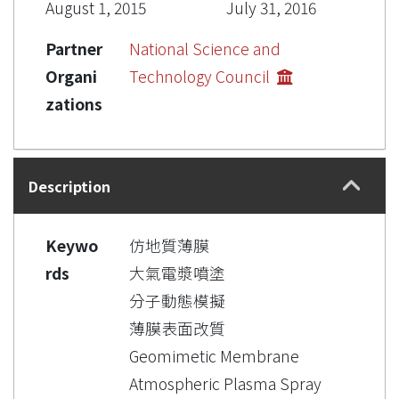
August 1, 2015
July 31, 2016
Partner
National Science and
Organi
Technology Council
zations
Description
Keywo
仿地質薄膜
rds
大氣電漿噴塗
分子動態模擬
薄膜表面改質
Geomimetic Membrane
Atmospheric Plasma Spray