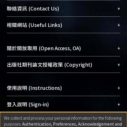
臺大位居世界頂尖大學之列，為永久珍藏及向國際
+
聯絡資訊 (Contact Us)
展現本校豐碩的研究成果及學術能量，圖書館整合
機構典藏（NTUR）與學術庫（AH）不同功能平
總館學科館員
(Main Library)
+
相關網站 (Useful Links)
台，成為臺大學術典藏NTU scholars。期能整合研
醫學圖書館學科館員
(Medical Library)
究能量、促進交流合作、保存學術產出、推廣研究
社會科學院辜振甫紀念圖書館學科館員
(Social
成果。
Sciences Library)
+
關於開放取用 (Open Access, OA)
To permanently archive and promote researcher
profiles and scholarly works, Library integrates the
開放取用是從使用者角度提升資訊取用性的社會運
+
出版社期刊論文授權政策 (Copyright)
services of “NTU Repository” with “Academic
動，應用在學術研究上是透過將研究著作公開供使
Hub” to form NTU Scholars.
用者自由取閱，以促進學術傳播及因應期刊訂購費
請確認所上傳的全文是原創的內容，若該文件包
用逐年攀升。同時可加速研究發展、提升研究影響
+
使用說明 (Instructions)
含部分內容的版權非匯入者所有，或由第三方贊
力，NTU Scholars即為本校的開放取用典藏（OA
助與合作完成，請確認該版權所有者及第三方同
Archive）平台。
（點選深入了解OA）
意提供此授權。
網站簡介
(Quickstart Guide)
+
登入說明 (Sign-in)
Please represent that the submission is your
使用手冊
(Instruction Manual)
original work, and that you have the right to
We collect and process your personal information for the following
線上預約服務
(Booking Service)
方案一：
臺灣大學計算機中心帳號登入
+
匯入著作 (Submission)
purposes:
Authentication, Preferences, Acknowledgement and
grant the rights to upload.