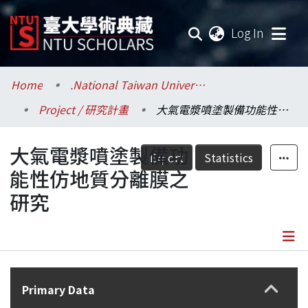
(current
Log In
Communities & Collections
Home
.National Taiwan University / 國立臺灣大學
Project / 研究計畫
大氣電漿噴塗製備功能性仿地質分離膜之研究
Research Outputs
大氣電漿噴塗製備功
Fundings & Projects
Export
Statistics
能性仿地質分離膜之
Researchers
研究
Organizations
Statistics
Details
Primary Data