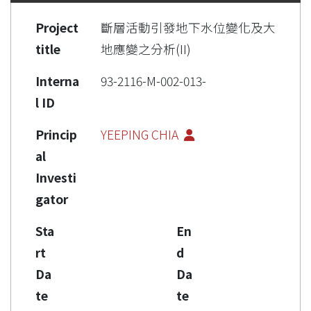
Project
斷層活動引發地下水位變化及大
title
地應變之分析(II)
Interna
93-2116-M-002-013-
l ID
Princip
YEEPING CHIA
al
Investi
gator
Sta
En
rt
d
Da
Da
te
te