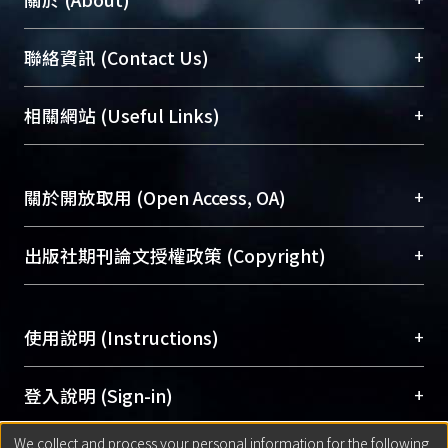
臺大位居世界頂尖大學之列，為永久珍藏及向國際
+
聯絡資訊 (Contact Us)
展現本校豐碩的研究成果及學術能量，圖書館整合
機構典藏（NTUR）與學術庫（AH）不同功能平
總館學科館員
(Main Library)
+
相關網站 (Useful Links)
台，成為臺大學術典藏NTU scholars。期能整合研
醫學圖書館學科館員
(Medical Library)
究能量、促進交流合作、保存學術產出、推廣研究
社會科學院辜振甫紀念圖書館學科館員
(Social
成果。
Sciences Library)
+
關於開放取用 (Open Access, OA)
To permanently archive and promote researcher
profiles and scholarly works, Library integrates the
開放取用是從使用者角度提升資訊取用性的社會運
+
出版社期刊論文授權政策 (Copyright)
services of “NTU Repository” with “Academic
動，應用在學術研究上是透過將研究著作公開供使
Hub” to form NTU Scholars.
用者自由取閱，以促進學術傳播及因應期刊訂購費
請確認所上傳的全文是原創的內容，若該文件包
用逐年攀升。同時可加速研究發展、提升研究影響
+
使用說明 (Instructions)
含部分內容的版權非匯入者所有，或由第三方贊
力，NTU Scholars即為本校的開放取用典藏（OA
助與合作完成，請確認該版權所有者及第三方同
Archive）平台。
（點選深入了解OA）
意提供此授權。
網站簡介
(Quickstart Guide)
+
登入說明 (Sign-in)
Please represent that the submission is your
使用手冊
(Instruction Manual)
original work, and that you have the right to
We collect and process your personal information for the following
線上預約服務
(Booking Service)