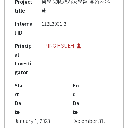
Project
醫學院職能治療學系-實習材料
title
費
Interna
112L3901-3
l ID
Princip
I-PING HSUEH
al
Investi
gator
Sta
En
rt
d
Da
Da
te
te
January 1, 2023
December 31,