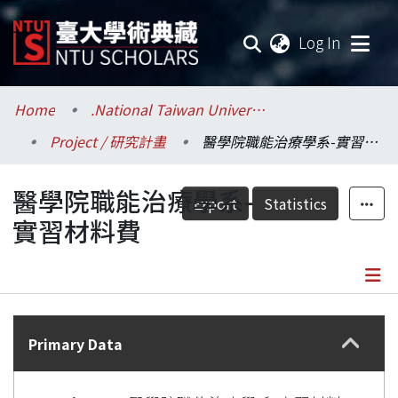
(current
Log In
Communities & Collections
Home
.National Taiwan University / 國立臺灣大學
Project / 研究計畫
醫學院職能治療學系-實習材料費
Research Outputs
醫學院職能治療學系-
Fundings & Projects
Export
Statistics
實習材料費
Researchers
Organizations
Details
Statistics
Primary Data