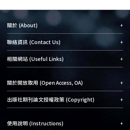
+
關於 (About)
臺大位居世界頂尖大學之列，為永久珍藏及向國際
+
聯絡資訊 (Contact Us)
展現本校豐碩的研究成果及學術能量，圖書館整合
機構典藏（NTUR）與學術庫（AH）不同功能平
總館學科館員
(Main Library)
+
相關網站 (Useful Links)
台，成為臺大學術典藏NTU scholars。期能整合研
醫學圖書館學科館員
(Medical Library)
究能量、促進交流合作、保存學術產出、推廣研究
社會科學院辜振甫紀念圖書館學科館員
(Social
成果。
Sciences Library)
+
關於開放取用 (Open Access, OA)
To permanently archive and promote researcher
profiles and scholarly works, Library integrates the
開放取用是從使用者角度提升資訊取用性的社會運
+
出版社期刊論文授權政策 (Copyright)
services of “NTU Repository” with “Academic
動，應用在學術研究上是透過將研究著作公開供使
Hub” to form NTU Scholars.
用者自由取閱，以促進學術傳播及因應期刊訂購費
請確認所上傳的全文是原創的內容，若該文件包
用逐年攀升。同時可加速研究發展、提升研究影響
+
使用說明 (Instructions)
含部分內容的版權非匯入者所有，或由第三方贊
力，NTU Scholars即為本校的開放取用典藏（OA