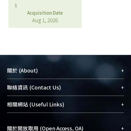
1
Acquisition Date
Aug 1, 2026
+
關於 (About)
臺大位居世界頂尖大學之列，為永久珍藏及向國際
+
聯絡資訊 (Contact Us)
展現本校豐碩的研究成果及學術能量，圖書館整合
機構典藏（NTUR）與學術庫（AH）不同功能平
總館學科館員
(Main Library)
+
相關網站 (Useful Links)
台，成為臺大學術典藏NTU scholars。期能整合研
醫學圖書館學科館員
(Medical Library)
究能量、促進交流合作、保存學術產出、推廣研究
社會科學院辜振甫紀念圖書館學科館員
(Social
成果。
Sciences Library)
+
關於開放取用 (Open Access, OA)