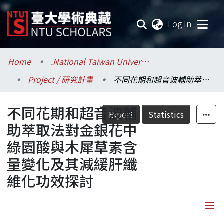
(current
Log In
Communities & Collections
Home
.National Taiwan University / 國立臺灣大學
Project / 研究計畫
不同花期和超音波輔助萃取法對金銀花中綠園酸與木犀草素含量變化及其減緩肝纖維化功效探討
Research Outputs
不同花期和超音波輔
Fundings & Projects
Export
Statistics
助萃取法對金銀花中
Researchers
綠園酸與木犀草素含
量變化及其減緩肝纖
Organizations
維化功效探討
Statistics