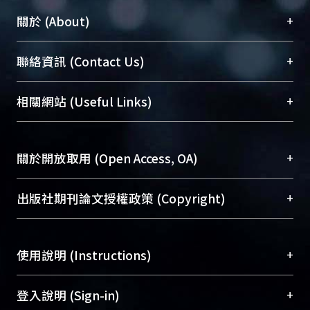
+
關於 (About)
臺大位居世界頂尖大學之列，為永久珍藏及向國際
+
聯絡資訊 (Contact Us)
展現本校豐碩的研究成果及學術能量，圖書館整合
機構典藏（NTUR）與學術庫（AH）不同功能平
總館學科館員
(Main Library)
+
相關網站 (Useful Links)
台，成為臺大學術典藏NTU scholars。期能整合研
醫學圖書館學科館員
(Medical Library)
究能量、促進交流合作、保存學術產出、推廣研究
社會科學院辜振甫紀念圖書館學科館員
(Social
成果。
Sciences Library)
+
關於開放取用 (Open Access, OA)
To permanently archive and promote researcher
profiles and scholarly works, Library integrates the
開放取用是從使用者角度提升資訊取用性的社會運
+
出版社期刊論文授權政策 (Copyright)
services of “NTU Repository” with “Academic
動，應用在學術研究上是透過將研究著作公開供使
Hub” to form NTU Scholars.
用者自由取閱，以促進學術傳播及因應期刊訂購費
請確認所上傳的全文是原創的內容，若該文件包
用逐年攀升。同時可加速研究發展、提升研究影響
+
使用說明 (Instructions)
含部分內容的版權非匯入者所有，或由第三方贊
力，NTU Scholars即為本校的開放取用典藏（OA
助與合作完成，請確認該版權所有者及第三方同
Archive）平台。
（點選深入了解OA）
意提供此授權。
網站簡介
(Quickstart Guide)
+
登入說明 (Sign-in)
Please represent that the submission is your