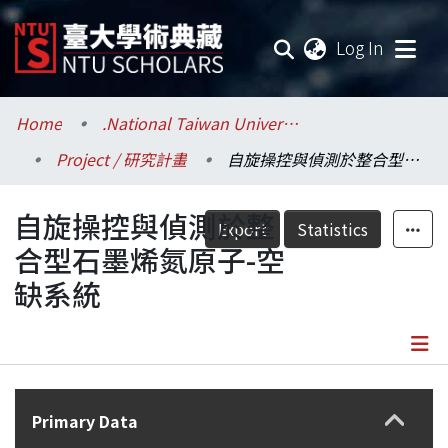
(current
Log In
Communities & Collections
Home
.National Taiwan University / 國立臺灣大學
Project / 研究計畫
自旋操控與偵測於整合型石墨烯氮原子-空缺系統
Research Outputs
自旋操控與偵測於整
Fundings & Projects
Export
Statistics
合型石墨烯氮原子-空
Researchers
缺系統
Organizations
Statistics
Details
Primary Data