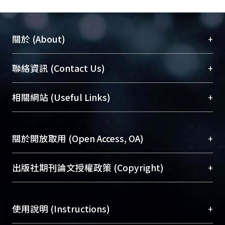
+
關於 (About)
臺大位居世界頂尖大學之列，為永久珍藏及向國際
+
聯絡資訊 (Contact Us)
展現本校豐碩的研究成果及學術能量，圖書館整合
機構典藏（NTUR）與學術庫（AH）不同功能平
總館學科館員
(Main Library)
+
相關網站 (Useful Links)
台，成為臺大學術典藏NTU scholars。期能整合研
醫學圖書館學科館員
(Medical Library)
究能量、促進交流合作、保存學術產出、推廣研究
社會科學院辜振甫紀念圖書館學科館員
(Social
成果。
Sciences Library)
+
關於開放取用 (Open Access, OA)
To permanently archive and promote researcher
profiles and scholarly works, Library integrates the
開放取用是從使用者角度提升資訊取用性的社會運
+
出版社期刊論文授權政策 (Copyright)
services of “NTU Repository” with “Academic
動，應用在學術研究上是透過將研究著作公開供使
Hub” to form NTU Scholars.
用者自由取閱，以促進學術傳播及因應期刊訂購費
請確認所上傳的全文是原創的內容，若該文件包
用逐年攀升。同時可加速研究發展、提升研究影響
+
使用說明 (Instructions)
含部分內容的版權非匯入者所有，或由第三方贊
力，NTU Scholars即為本校的開放取用典藏（OA
助與合作完成，請確認該版權所有者及第三方同