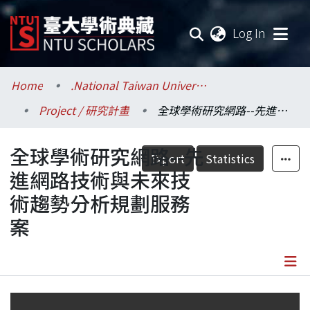
(current
Log In
Communities & Collections
Home
.National Taiwan University / 國立臺灣大學
Project / 研究計畫
全球學術研究網路--先進網路技術與未來技術趨勢分析規劃服務案
Research Outputs
全球學術研究網路--先
Fundings & Projects
Export
Statistics
進網路技術與未來技
Researchers
術趨勢分析規劃服務
案
Organizations
Statistics
Details