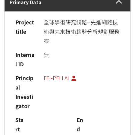
Primary Data
Project
全球學術研究網路--先進網路技
title
術與未來技術趨勢分析規劃服務
案
Interna
無
l ID
Princip
FEI-PEI LAI
al
Investi
gator
Sta
En
rt
d