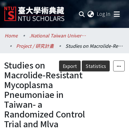
(current
Log In
Communities & Collections
Home
.National Taiwan University / 國立臺灣大學
Project / 研究計畫
Studies on Macrolide-Resistant Mycoplasma Pneumoniae in Taiwan- a Randomized Control Trial and Mlva Analysis
Research Outputs
Studies on
Fundings & Projects
Export
Statistics
Macrolide-Resistant
Researchers
Mycoplasma
Pneumoniae in
Organizations
Taiwan- a
Statistics
Randomized Control
Trial and Mlva