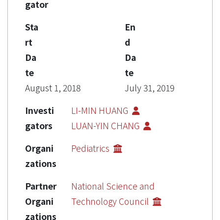
gator
Sta
En
rt
d
Da
Da
te
te
August 1, 2018
July 31, 2019
Investi
LI-MIN HUANG
gators
LUAN-YIN CHANG
Organi
Pediatrics
zations
Partner
National Science and
Organi
Technology Council
zations