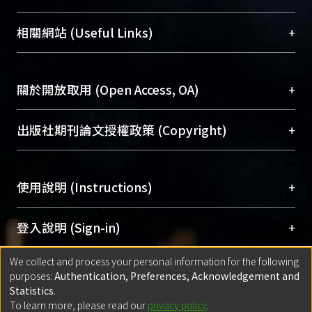
展現本校豐碩的研究成果及學術能量，圖書館整合
機構典藏（NTUR）與學術庫（AH）不同功能平
總館學科館員
(Main Library)
+
相關網站 (Useful Links)
台，成為臺大學術典藏NTU scholars。期能整合研
醫學圖書館學科館員
(Medical Library)
究能量、促進交流合作、保存學術產出、推廣研究
社會科學院辜振甫紀念圖書館學科館員
(Social
成果。
Sciences Library)
+
關於開放取用 (Open Access, OA)
To permanently archive and promote researcher
profiles and scholarly works, Library integrates the
開放取用是從使用者角度提升資訊取用性的社會運
+
出版社期刊論文授權政策 (Copyright)
services of “NTU Repository” with “Academic
動，應用在學術研究上是透過將研究著作公開供使
Hub” to form NTU Scholars.
用者自由取閱，以促進學術傳播及因應期刊訂購費
請確認所上傳的全文是原創的內容，若該文件包
用逐年攀升。同時可加速研究發展、提升研究影響
+
使用說明 (Instructions)
含部分內容的版權非匯入者所有，或由第三方贊
力，NTU Scholars即為本校的開放取用典藏（OA
助與合作完成，請確認該版權所有者及第三方同
Archive）平台。
（點選深入了解OA）
意提供此授權。
網站簡介
(Quickstart Guide)
+
登入說明 (Sign-in)
Please represent that the submission is your
使用手冊
(Instruction Manual)
original work, and that you have the right to
We collect and process your personal information for the following
線上預約服務
(Booking Service)
方案一：
臺灣大學計算機中心帳號登入
+
匯入著作 (Submission)
purposes:
Authentication, Preferences, Acknowledgement and
grant the rights to upload.
(With C&INC Email Account)
Statistics
.
方案二：
ORCID帳號登入
(With ORCID)
To learn more, please read our
privacy policy
.
若欲上傳已出版的全文電子檔，可使用
Open
方案一：
定期更新ORCID者，以ID匯入
(Search