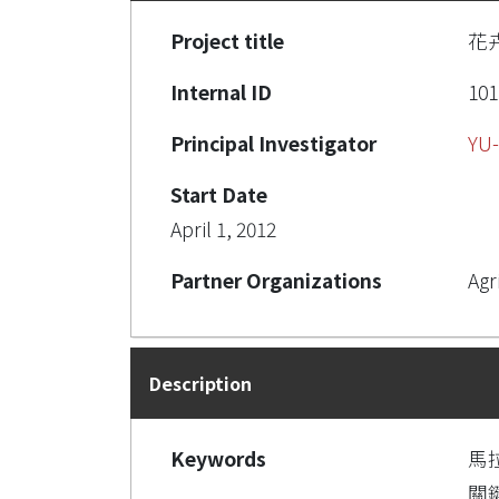
Project title
花
Internal ID
101
Principal Investigator
YU
Start Date
April 1, 2012
Partner Organizations
Agr
Description
Keywords
馬
關