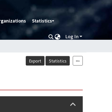
rganizations
Statistics
Log In
Export
Statistics