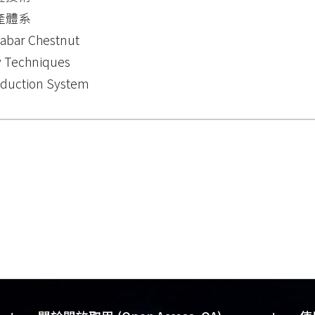
產體系
abar Chestnut
 Techniques
duction System