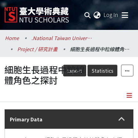
(current
Log In
Communities & Collections
Home
.National Taiwan University / 國立臺灣大學
Project / 研究計畫
細胞生長過程中粒線體角色之探討
Research Outputs
細胞生長過程中粒線
Fundings & Projects
Export
Statistics
體角色之探討
Researchers
Organizations
Details
Statistics
Primary Data