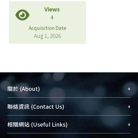
Views
4
Acquisition Date
Aug 1, 2026
+
關於 (About)
臺大位居世界頂尖大學之列，為永久珍藏及向國際
+
聯絡資訊 (Contact Us)
展現本校豐碩的研究成果及學術能量，圖書館整合
機構典藏（NTUR）與學術庫（AH）不同功能平
總館學科館員
(Main Library)
+
相關網站 (Useful Links)
台，成為臺大學術典藏NTU scholars。期能整合研
醫學圖書館學科館員
(Medical Library)