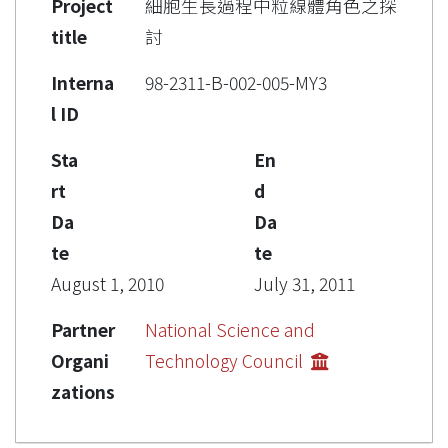
Project
細胞生長過程中粒線體角色之探
title
討
Interna
98-2311-B-002-005-MY3
l ID
Sta
En
rt
d
Da
Da
te
te
August 1, 2010
July 31, 2011
Partner
National Science and
Organi
Technology Council
zations