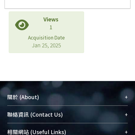
Views
1
Acquisition Date
Jan 25, 2025
+
關於 (About)
臺大位居世界頂尖大學之列，為永久珍藏及向國際
+
聯絡資訊 (Contact Us)
展現本校豐碩的研究成果及學術能量，圖書館整合
機構典藏（NTUR）與學術庫（AH）不同功能平
總館學科館員
(Main Library)
+
相關網站 (Useful Links)