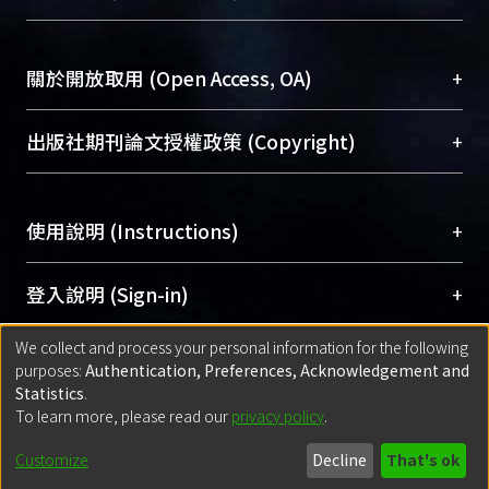
台，成為臺大學術典藏NTU scholars。期能整合研
醫學圖書館學科館員
(Medical Library)
究能量、促進交流合作、保存學術產出、推廣研究
社會科學院辜振甫紀念圖書館學科館員
(Social
成果。
Sciences Library)
+
關於開放取用 (Open Access, OA)
To permanently archive and promote researcher
profiles and scholarly works, Library integrates the
開放取用是從使用者角度提升資訊取用性的社會運
+
出版社期刊論文授權政策 (Copyright)
services of “NTU Repository” with “Academic
動，應用在學術研究上是透過將研究著作公開供使
Hub” to form NTU Scholars.
用者自由取閱，以促進學術傳播及因應期刊訂購費
請確認所上傳的全文是原創的內容，若該文件包
用逐年攀升。同時可加速研究發展、提升研究影響
+
使用說明 (Instructions)
含部分內容的版權非匯入者所有，或由第三方贊
力，NTU Scholars即為本校的開放取用典藏（OA
助與合作完成，請確認該版權所有者及第三方同
Archive）平台。
（點選深入了解OA）
意提供此授權。
網站簡介
(Quickstart Guide)
+
登入說明 (Sign-in)
Please represent that the submission is your
使用手冊
(Instruction Manual)
original work, and that you have the right to
We collect and process your personal information for the following
線上預約服務
(Booking Service)
方案一：
臺灣大學計算機中心帳號登入
+
匯入著作 (Submission)
purposes:
Authentication, Preferences, Acknowledgement and
grant the rights to upload.
(With C&INC Email Account)
Statistics
.
方案二：
ORCID帳號登入
(With ORCID)
To learn more, please read our
privacy policy
.
若欲上傳已出版的全文電子檔，可使用
Open
方案一：
定期更新ORCID者，以ID匯入
(Search
policy finder
網站查詢，以確認出版單位之版權
for identifier (ORCID))
Built with
DSpace-CRIS software
- Extension maintained and optimized
Customize
Decline
That's ok
政策。
方案二：
自行建檔
(Default mode Submission)
by