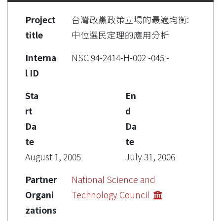
Project
台灣政黨政策立場的最適均衡:
title
中位選民定理的應用分析
Interna
NSC 94-2414-H-002 -045 -
l ID
Sta
En
rt
d
Da
Da
te
te
August 1, 2005
July 31, 2006
Partner
National Science and
Organi
Technology Council
zations