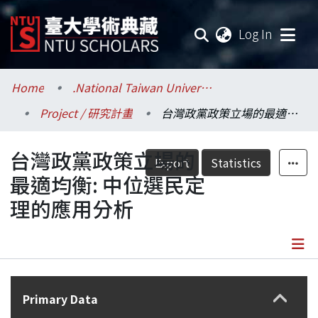
(current
Log In
Communities & Collections
Home
.National Taiwan University / 國立臺灣大學
Project / 研究計畫
台灣政黨政策立場的最適均衡: 中位選民定理的應用分析
Research Outputs
台灣政黨政策立場的
Fundings & Projects
Export
Statistics
最適均衡: 中位選民定
Researchers
理的應用分析
Organizations
Statistics
Details
Primary Data