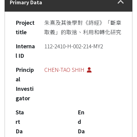
Primary Data
Project
朱熹及其後學對《詩經》「斷章
title
取義」的取捨、利用和轉化研究
Interna
112-2410-H-002-214-MY2
l ID
Princip
CHEN-TAO SHIH
al
Investi
gator
Sta
En
rt
d
Da
Da