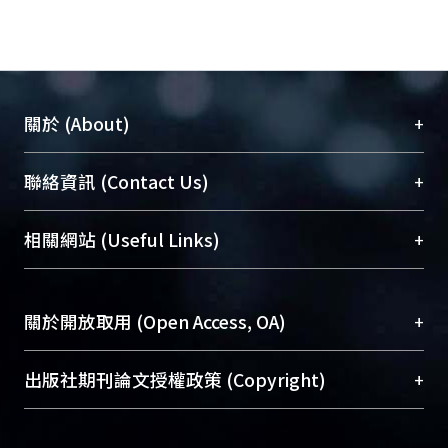
+
關於 (About)
臺大位居世界頂尖大學之列，為永久珍藏及向國際
+
聯絡資訊 (Contact Us)
展現本校豐碩的研究成果及學術能量，圖書館整合
機構典藏（NTUR）與學術庫（AH）不同功能平
總館學科館員
(Main Library)
+
相關網站 (Useful Links)
台，成為臺大學術典藏NTU scholars。期能整合研
醫學圖書館學科館員
(Medical Library)
究能量、促進交流合作、保存學術產出、推廣研究
社會科學院辜振甫紀念圖書館學科館員
(Social
成果。
Sciences Library)
+
關於開放取用 (Open Access, OA)
To permanently archive and promote researcher
profiles and scholarly works, Library integrates the
開放取用是從使用者角度提升資訊取用性的社會運
+
出版社期刊論文授權政策 (Copyright)
services of “NTU Repository” with “Academic
動，應用在學術研究上是透過將研究著作公開供使
Hub” to form NTU Scholars.
用者自由取閱，以促進學術傳播及因應期刊訂購費
請確認所上傳的全文是原創的內容，若該文件包