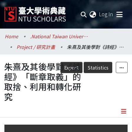
(current
Log In
Communities & Collections
Home
.National Taiwan University / 國立臺灣大學
Project / 研究計畫
朱熹及其後學對《詩經》「斷章取義」的取捨、利用和轉化研究
Research Outputs
朱熹及其後學對《詩
Fundings & Projects
Export
Statistics
經》「斷章取義」的
Researchers
取捨、利用和轉化研
究
Organizations
Statistics
Details