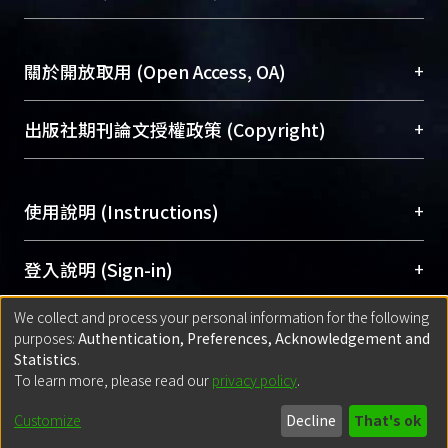
台，成為臺大學術典藏NTU scholars。期能整合研
醫學圖書館學科館員
(Medical Library)
究能量、促進交流合作、保存學術產出、推廣研究
社會科學院辜振甫紀念圖書館學科館員
(Social
成果。
Sciences Library)
+
關於開放取用 (Open Access, OA)
To permanently archive and promote researcher
profiles and scholarly works, Library integrates the
開放取用是從使用者角度提升資訊取用性的社會運
+
出版社期刊論文授權政策 (Copyright)
services of “NTU Repository” with “Academic
動，應用在學術研究上是透過將研究著作公開供使
Hub” to form NTU Scholars.
用者自由取閱，以促進學術傳播及因應期刊訂購費
請確認所上傳的全文是原創的內容，若該文件包
用逐年攀升。同時可加速研究發展、提升研究影響
+
使用說明 (Instructions)
含部分內容的版權非匯入者所有，或由第三方贊
力，NTU Scholars即為本校的開放取用典藏（OA
助與合作完成，請確認該版權所有者及第三方同
Archive）平台。
（點選深入了解OA）
意提供此授權。
網站簡介
(Quickstart Guide)
+
登入說明 (Sign-in)
Please represent that the submission is your
使用手冊
(Instruction Manual)
original work, and that you have the right to
We collect and process your personal information for the following
線上預約服務
(Booking Service)
方案一：
臺灣大學計算機中心帳號登入
+
匯入著作 (Submission)
purposes:
Authentication, Preferences, Acknowledgement and
grant the rights to upload.
(With C&INC Email Account)
Statistics
.
方案二：
ORCID帳號登入
(With ORCID)
To learn more, please read our
privacy policy
.
若欲上傳已出版的全文電子檔，可使用
Open
方案一：
定期更新ORCID者，以ID匯入
(Search
policy finder
網站查詢，以確認出版單位之版權
for identifier (ORCID))
Built with
DSpace-CRIS software
- Extension maintained and optimized
Customize
Decline
That's ok
政策。
方案二：
自行建檔
(Default mode Submission)
by