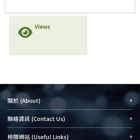
Views
+
關於 (About)
臺大位居世界頂尖大學之列，為永久珍藏及向國際
+
聯絡資訊 (Contact Us)
展現本校豐碩的研究成果及學術能量，圖書館整合
機構典藏（NTUR）與學術庫（AH）不同功能平
總館學科館員
(Main Library)
+
相關網站 (Useful Links)