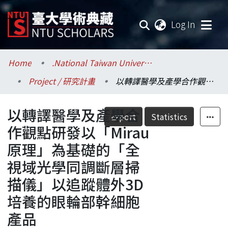
(current
Log In
Communities & Collections
Home
.National Taiwan University / 國立臺灣大學
Project / 研究計畫
以轉譯醫學及產學合作觀點研發以「Mirau原理」為基礎的「全視域光學同調斷層掃描儀」以追蹤體外3D培養的眼輪部幹細胞產品
Research Outputs
以轉譯醫學及產學合
Fundings & Projects
Export
Statistics
作觀點研發以「Mirau
Researchers
原理」為基礎的「全
視域光學同調斷層掃
Organizations
描儀」以追蹤體外3D
Statistics
培養的眼輪部幹細胞
產品