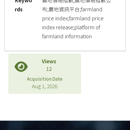
Keywo
農地價格指數;農地價格指數公
rds
布;農地資訊平台;farmland
price index;farmland price
index release;platform of
farmland information
Views
12
Acquisition Date
Aug 1, 2026