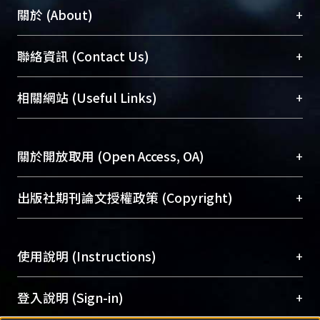
+
關於 (About)
臺大位居世界頂尖大學之列，為永久珍藏及向國際
+
聯絡資訊 (Contact Us)
展現本校豐碩的研究成果及學術能量，圖書館整合
機構典藏（NTUR）與學術庫（AH）不同功能平
總館學科館員
(Main Library)
+
相關網站 (Useful Links)
台，成為臺大學術典藏NTU scholars。期能整合研
醫學圖書館學科館員
(Medical Library)
究能量、促進交流合作、保存學術產出、推廣研究
社會科學院辜振甫紀念圖書館學科館員
(Social
成果。
Sciences Library)
+
關於開放取用 (Open Access, OA)
To permanently archive and promote researcher
profiles and scholarly works, Library integrates the
開放取用是從使用者角度提升資訊取用性的社會運
+
出版社期刊論文授權政策 (Copyright)
services of “NTU Repository” with “Academic
動，應用在學術研究上是透過將研究著作公開供使
Hub” to form NTU Scholars.
用者自由取閱，以促進學術傳播及因應期刊訂購費
請確認所上傳的全文是原創的內容，若該文件包
用逐年攀升。同時可加速研究發展、提升研究影響
+
使用說明 (Instructions)
含部分內容的版權非匯入者所有，或由第三方贊
力，NTU Scholars即為本校的開放取用典藏（OA
助與合作完成，請確認該版權所有者及第三方同
Archive）平台。
（點選深入了解OA）
意提供此授權。
網站簡介
(Quickstart Guide)
+
登入說明 (Sign-in)
Please represent that the submission is your
使用手冊
(Instruction Manual)