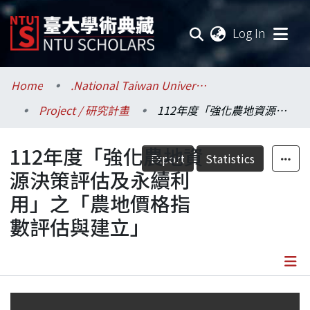
(current
Log In
Communities & Collections
Home
.National Taiwan University / 國立臺灣大學
Project / 研究計畫
112年度「強化農地資源決策評估及永續利用」之「農地價格指數評估與建立」
Research Outputs
112年度「強化農地資
Fundings & Projects
Export
Statistics
源決策評估及永續利
Researchers
用」之「農地價格指
數評估與建立」
Organizations
Statistics
Details