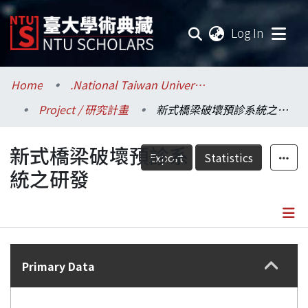
(current
Log In
Communities & Collections
Home
.National Taiwan University / 國立臺灣大學
Project / 研究計畫
新式橋梁破壞預診系統之研發
Research Outputs
新式橋梁破壞預診系
Fundings & Projects
Export
Statistics
統之研發
Researchers
Organizations
Details
Statistics
Primary Data