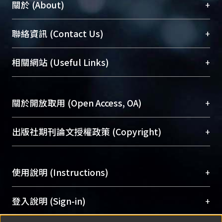
+
關於 (About)
臺大位居世界頂尖大學之列，為永久珍藏及向國際
+
聯絡資訊 (Contact Us)
展現本校豐碩的研究成果及學術能量，圖書館整合
機構典藏（NTUR）與學術庫（AH）不同功能平
總館學科館員
(Main Library)
+
相關網站 (Useful Links)
台，成為臺大學術典藏NTU scholars。期能整合研
醫學圖書館學科館員
(Medical Library)
究能量、促進交流合作、保存學術產出、推廣研究
社會科學院辜振甫紀念圖書館學科館員
(Social
成果。
Sciences Library)
+
關於開放取用 (Open Access, OA)
To permanently archive and promote researcher
profiles and scholarly works, Library integrates the
開放取用是從使用者角度提升資訊取用性的社會運
+
出版社期刊論文授權政策 (Copyright)
services of “NTU Repository” with “Academic
動，應用在學術研究上是透過將研究著作公開供使
Hub” to form NTU Scholars.
用者自由取閱，以促進學術傳播及因應期刊訂購費
請確認所上傳的全文是原創的內容，若該文件包
用逐年攀升。同時可加速研究發展、提升研究影響
+
使用說明 (Instructions)
含部分內容的版權非匯入者所有，或由第三方贊
力，NTU Scholars即為本校的開放取用典藏（OA
助與合作完成，請確認該版權所有者及第三方同
Archive）平台。
（點選深入了解OA）
意提供此授權。
網站簡介
(Quickstart Guide)
+
登入說明 (Sign-in)
Please represent that the submission is your
使用手冊
(Instruction Manual)