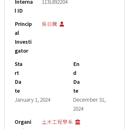
Interna
113L892204
l ID
Princip
吳日騰
al
Investi
gator
Sta
En
rt
d
Da
Da
te
te
January 1, 2024
December 31,
2024
Organi
土木工程學系