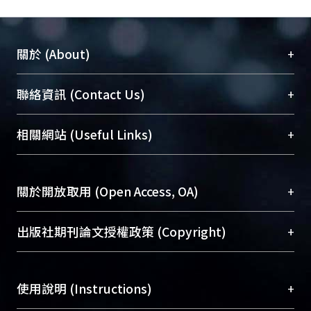
+
關於 (About)
臺大位居世界頂尖大學之列，為永久珍藏及向國際
+
聯絡資訊 (Contact Us)
展現本校豐碩的研究成果及學術能量，圖書館整合
機構典藏（NTUR）與學術庫（AH）不同功能平
總館學科館員
(Main Library)
+
相關網站 (Useful Links)
台，成為臺大學術典藏NTU scholars。期能整合研
醫學圖書館學科館員
(Medical Library)
究能量、促進交流合作、保存學術產出、推廣研究
社會科學院辜振甫紀念圖書館學科館員
(Social
成果。
Sciences Library)
+
關於開放取用 (Open Access, OA)
To permanently archive and promote researcher
profiles and scholarly works, Library integrates the
開放取用是從使用者角度提升資訊取用性的社會運
+
出版社期刊論文授權政策 (Copyright)
services of “NTU Repository” with “Academic
動，應用在學術研究上是透過將研究著作公開供使
Hub” to form NTU Scholars.
用者自由取閱，以促進學術傳播及因應期刊訂購費
請確認所上傳的全文是原創的內容，若該文件包
用逐年攀升。同時可加速研究發展、提升研究影響
+
使用說明 (Instructions)
含部分內容的版權非匯入者所有，或由第三方贊
力，NTU Scholars即為本校的開放取用典藏（OA
助與合作完成，請確認該版權所有者及第三方同