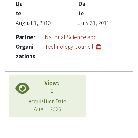
Da
Da
te
te
August 1, 2010
July 31, 2011
Partner
National Science and
Organi
Technology Council
zations
Views
1
Acquisition Date
Aug 1, 2026