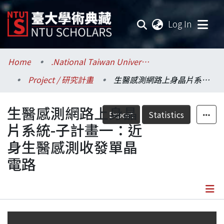
(current
Log In
Communities & Collections
Home
.National Taiwan University / 國立臺灣大學
Project / 研究計畫
生醫感測網路上身晶片系統-子計畫一：近身生醫感測收發單晶電路
Research Outputs
生醫感測網路上身晶
Fundings & Projects
Export
Statistics
片系統-子計畫一：近
Researchers
身生醫感測收發單晶
電路
Organizations
Statistics
Details