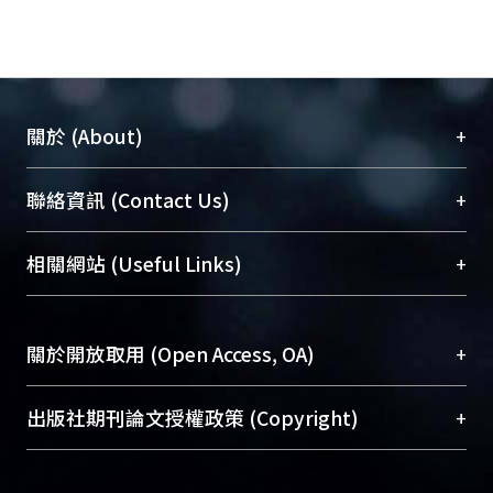
+
關於 (About)
臺大位居世界頂尖大學之列，為永久珍藏及向國際
+
聯絡資訊 (Contact Us)
展現本校豐碩的研究成果及學術能量，圖書館整合
機構典藏（NTUR）與學術庫（AH）不同功能平
總館學科館員
(Main Library)
+
相關網站 (Useful Links)
台，成為臺大學術典藏NTU scholars。期能整合研
醫學圖書館學科館員
(Medical Library)
究能量、促進交流合作、保存學術產出、推廣研究
社會科學院辜振甫紀念圖書館學科館員
(Social
成果。
Sciences Library)
+
關於開放取用 (Open Access, OA)
To permanently archive and promote researcher
profiles and scholarly works, Library integrates the
開放取用是從使用者角度提升資訊取用性的社會運
+
出版社期刊論文授權政策 (Copyright)
services of “NTU Repository” with “Academic
動，應用在學術研究上是透過將研究著作公開供使
Hub” to form NTU Scholars.
用者自由取閱，以促進學術傳播及因應期刊訂購費
請確認所上傳的全文是原創的內容，若該文件包