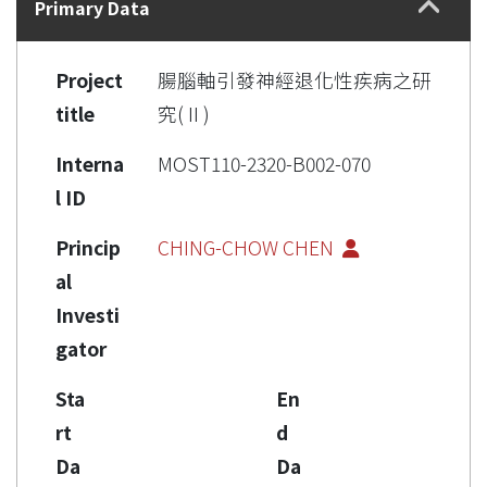
Primary Data
Project
腸腦軸引發神經退化性疾病之研
title
究( II )
Interna
MOST110-2320-B002-070
l ID
Princip
CHING-CHOW CHEN
al
Investi
gator
Sta
En
rt
d
Da
Da