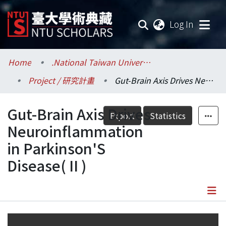
(current
Log In
Communities & Collections
Home
.National Taiwan University / 國立臺灣大學
Project / 研究計畫
Gut-Brain Axis Drives Neuroinflammation in Parkinson'S Disease( II )
Research Outputs
Gut-Brain Axis Drives
Fundings & Projects
Export
Statistics
Neuroinflammation
Researchers
in Parkinson'S
Disease( II )
Organizations
Statistics
Details