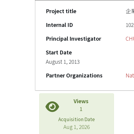
Project title
企
Internal ID
102
Principal Investigator
CH
Start Date
August 1, 2013
Partner Organizations
Nat
Views
1
Acquisition Date
Aug 1, 2026