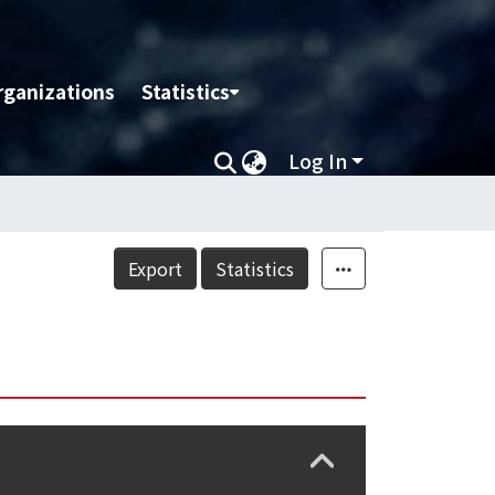
rganizations
Statistics
Log In
Export
Statistics